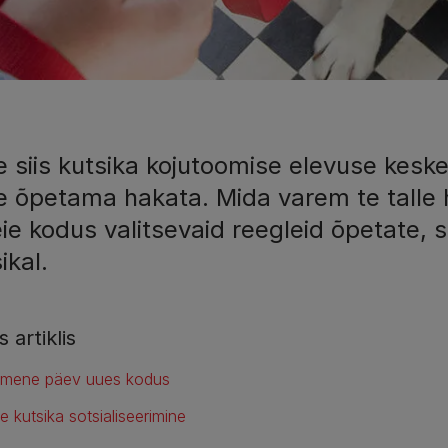
 siis kutsika kojutoomise elevuse keske
e õpetama hakata. Mida varem te talle h
eie kodus valitsevaid reegleid õpetate, s
ikal.
s artiklis
imene päev uues kodus
e kutsika sotsialiseerimine