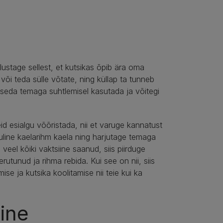
stage sellest, et kutsikas õpib ära oma
õi teda sülle võtate, ning küllap ta tunneb
te seda temaga suhtlemisel kasutada ja võitegi
d esialgu võõristada, nii et varuge kannatust
uline kaelarihm kaela ning harjutage temaga
veel kõiki vaktsiine saanud, siis piirduge
utunud ja rihma rebida. Kui see on nii, siis
 ja kutsika koolitamise nii teie kui ka
mine