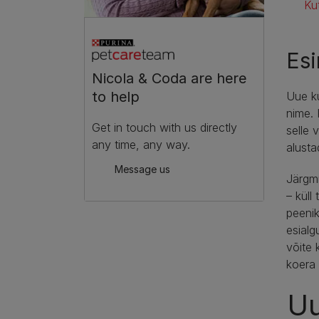
Ku
Es
Nicola & Coda are here
to help
Uue ku
nime. 
Get in touch with us directly
selle 
any time, any way.
alusta
Message us
Järgmi
– küll
peenik
esialg
võite 
koera 
Uu