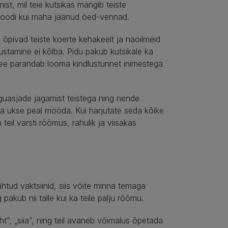
st, mil teie kutsikas mängib teiste
tmoodi kui maha jäänud õed-vennad.
 õpivad teiste koerte kehakeelt ja näoilmeid
tamine ei kõlba. Pidu pakub kutsikale ka
see parandab looma kindlustunnet inimestega
guasjade jagamist teistega ning nende
ita ukse peal mööda. Kui harjutate seda kõike
il varsti rõõmus, rahulik ja viisakas
htud vaktsiinid, siis võite minna temaga
pakub nii talle kui ka teile palju rõõmu.
ht”, „siia”, ning teil avaneb võimalus õpetada