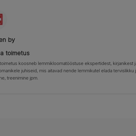
ten by
na toimetus
 toimetus koosneb lemmikloomatööstuse ekspertidest, kirjanikest j
manikele juhiseid, mis aitavad nende lemmikutel elada tervislikku 
ine, treenimine jpm.