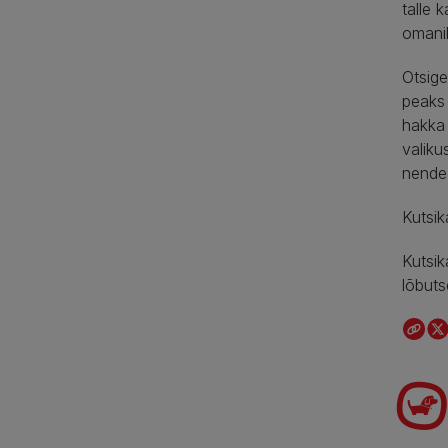
talle 
omanik
Otsige
peaks 
hakka 
valiku
nende 
Kutsik
Kutsik
lõbuts