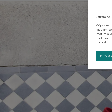
Jätkamisek
Klõpsates n
kasutamisek
infot, mis 
infot leiad 
igal ajal, k
Privaat