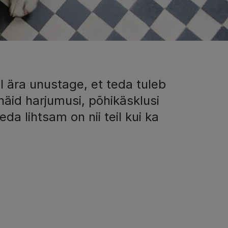
l ära unustage, et teda tuleb
äid harjumusi, põhikäsklusi
eda lihtsam on nii teil kui ka