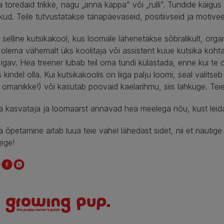
ka toredaid trikke, nagu „anna käppa” või „rulli”. Tundide käigu
ud. Teile tutvustatakse tänapäevaseid, positiivseid ja motive
 selline kutsikakool, kus loomale lähenetakse sõbralikult, organ
olema vähemalt üks koolitaja või assistent kuue kutsika kohta, 
igav. Hea treener lubab teil oma tundi külastada, enne kui te 
s kindel olla. Kui kutsikakoolis on liiga palju loomi, seal valitse
omanikke!) või kasutab poovaid kaelarihmu, siis lahkuge. Teie
a kasvataja ja loomaarst annavad hea meelega nõu, kust leida 
a õpetamine aitab luua teie vahel lähedast sidet, nii et nautig
ege!