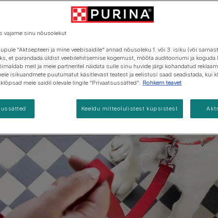
Vaata kõiki
Vaata kõiki
tootemarke
tootemarke
s vajame sinu nõusolekut
upule "Aktsepteeri ja mine veebisaidile" annad nõusoleku 1. või 3. isiku (või sarnas
s, et parandada üldist veebilehitsemise kogemust, mõõta auditooriumi ja koguda 
võimaldab meil ja meie partneritel näidata sulle sinu huvide järgi kohandatud rekla
meie isikuandmete puutumatut käsitlevast teatest ja eelistusi saad seadistada, kui k
ui klõpsad meie saidil olevale lingile "Privaatsussätted".
Rohkem teavet
sussätted
Keeldu mitteolulistest küpsistest
Akt