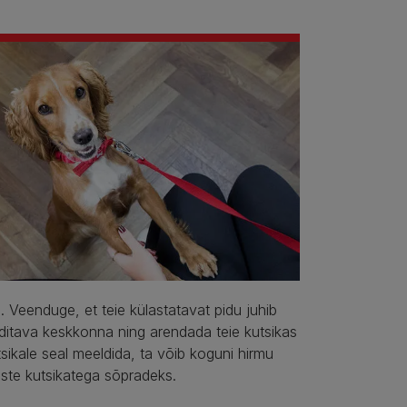
enduge, et teie külastatavat pidu juhib
uditava keskkonna ning arendada teie kutsikas
utsikale seal meeldida, ta võib koguni hirmu
ste kutsikatega sõpradeks.