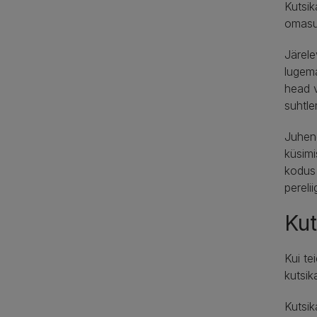
Kutsik
omasug
Järele
lugema
head v
suhtle
Juhend
küsimi
kodus 
pereli
Kut
Kui te
kutsik
Kutsik