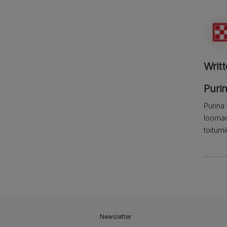
Writ
Puri
Purina
loomao
toitum
Newsletter