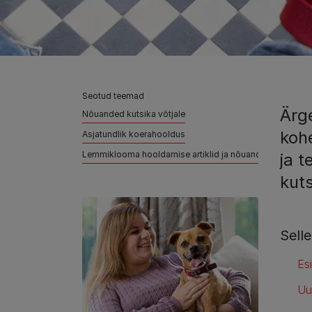
Seotud teemad
Ärge
Nõuanded kutsika võtjale
koh
Asjatundlik koerahooldus
Lemmiklooma hooldamise artiklid ja nõuanded
ja t
kuts
Selle
Es
Uu