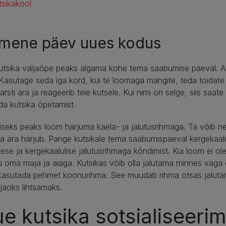
tsikakool
imene päev uues kodus
tsika väljaõpe peaks algama kohe tema saabumise päeval. Alu
Kasutage seda iga kord, kui te loomaga mängite, teda toidate v
varsti ära ja reageerib teie kutsele. Kui nimi on selge, siis saa
da kutsika õpetamist.
seks peaks loom harjuma kaela- ja jalutusrihmaga. Ta võib nei
 ta ära harjub. Pange kutsikale tema saabumispäeval kergekaal
ese ja kergekaalulise jalutusrihmaga kõndimist. Kui loom ei ole 
u oma maja ja aiaga. Kutsikas võib olla jalutama minnes väga er
kasutada pehmet koonurihma. See muudab rihma otsas jalutamise
jaoks lihtsamaks.
e kutsika sotsialiseeri