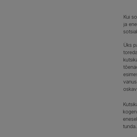
Kui so
ja ene
sotsia
Üks pa
tored
kutsik
tõenäo
esime
vanuse
oskav
Kutsi
kogenu
enesek
tunda.