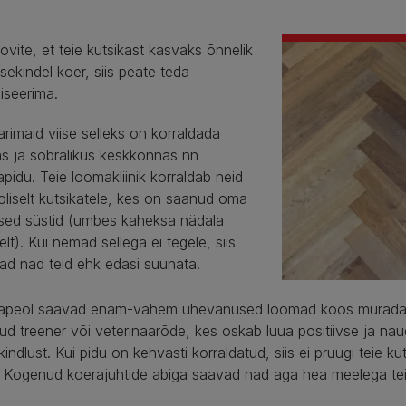
ovite, et teie kutsikast kasvaks õnnelik
sekindel koer, siis peate teda
liseerima.
rimaid viise selleks on korraldada
as ja sõbralikus keskkonnas nn
apidu. Teie loomakliinik korraldab neid
liselt kutsikatele, kes on saanud oma
sed süstid (umbes kaheksa nädala
lt). Kui nemad sellega ei tegele, siis
ad nad teid ehk edasi suunata.
kapeol saavad enam-vähem ühevanused loomad koos mürada. Ve
d treener või veterinaarõde, kes oskab luua positiivse ja na
indlust. Kui pidu on kehvasti korraldatud, siis ei pruugi teie k
 Kogenud koerajuhtide abiga saavad nad aga hea meelega tei