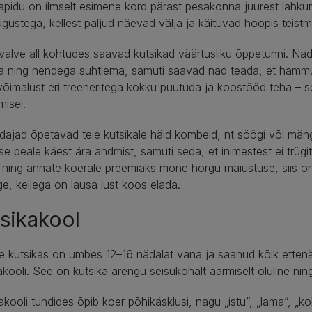
apidu on ilmselt esimene kord pärast pesakonna juurest lahkumi
ustega, kellest paljud näevad välja ja käituvad hoopis teis
valve all kohtudes saavad kutsikad väärtusliku õppetunni. Nad
 ning nendega suhtlema, samuti saavad nad teada, et hammus
õimalust eri treeneritega kokku puutuda ja koostööd teha – 
misel.
ajad õpetavad teie kutsikale häid kombeid, nt söögi või män
se peale käest ära andmist, samuti seda, et inimestest ei trüg
ning annate koerale preemiaks mõne hõrgu maiustuse, siis on te
ige, kellega on lausa lust koos elada.
sikakool
ie kutsikas on umbes 12–16 nädalat vana ja saanud kõik ettenä
akooli. See on kutsika arengu seisukohalt äärmiselt oluline ning 
akooli tundides õpib koer põhikäsklusi, nagu „istu”, „lama”, „ko