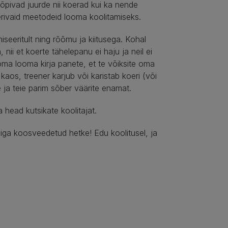
s õpivad juurde nii koerad kui ka nende
erivaid meetodeid looma koolitamiseks.
iseeritult ning rõõmu ja kiitusega. Kohal
nii et koerte tähelepanu ei haju ja neil ei
oma looma kirja panete, et te võiksite oma
b kaos, treener karjub või karistab koeri (või
 ja teie parim sõber väärite enamat.
head kutsikate koolitajat.
e iga koosveedetud hetke! Edu koolitusel, ja