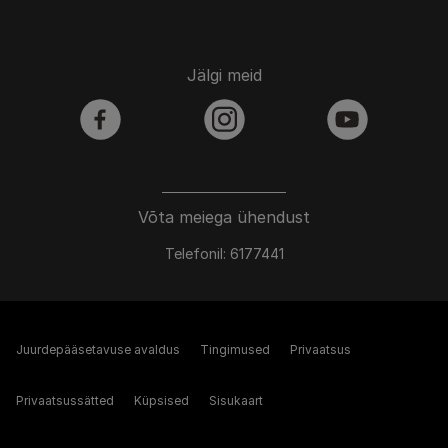
Jälgi meid
facebook
instagram
youtube
Võta meiega ühendust
Telefonil: 6177441
Juurdepääsetavuse avaldus
Tingimused
Privaatsus
Privaatsussätted
Küpsised
Sisukaart