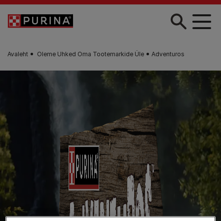
Liigu edasi põhisisu juurde
Avaleht
Oleme Uhked Oma Tootemarkide Üle
Adventuros