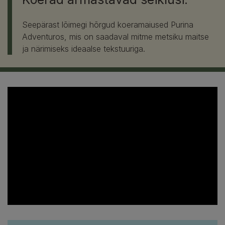
Seepärast lõimegi hõrgud koeramaiused Purina
Adventuros, mis on saadaval mitme metsiku maitse
ja närimiseks ideaalse tekstuuriga.​