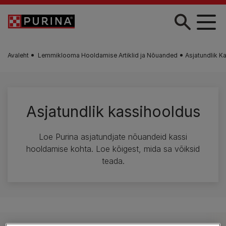
Liigu edasi põhisisu juurde
Avaleht
Lemmiklooma Hooldamise Artiklid ja Nõuanded
Asjatundlik K
Asjatundlik kassihooldus
Loe Purina asjatundjate nõuandeid kassi
hooldamise kohta. Loe kõigest, mida sa võiksid
teada.