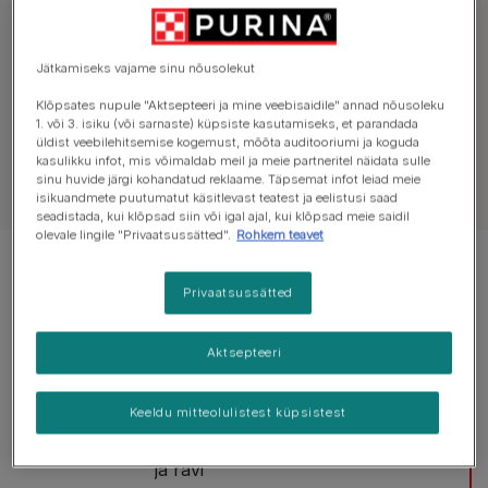
Tutvu kassihooldusega
Jätkamiseks vajame sinu nõusolekut
Kassipoeg
Käitumine
Tervis
V
Klõpsates nupule "Aktsepteeri ja mine veebisaidile" annad nõusoleku
1. või 3. isiku (või sarnaste) küpsiste kasutamiseks, et parandada
üldist veebilehitsemise kogemust, mõõta auditooriumi ja koguda
kasulikku infot, mis võimaldab meil ja meie partneritel näidata sulle
sinu huvide järgi kohandatud reklaame. Täpsemat infot leiad meie
isikuandmete puutumatut käsitlevast teatest ja eelistusi saad
seadistada, kui klõpsad siin või igal ajal, kui klõpsad meie saidil
olevale lingile "Privaatsussätted".
Rohkem teavet
Näitan 12 artiklit 44-st
Privaatsussätted
Populaarsed artiklid
Aktsepteeri
Kassiparasiidid
Keeldu mitteolulistest küpsistest
Puugid kassil: põhjused, sümptomid
ja ravi