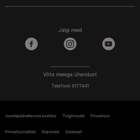
Jälgi meid
facebook
instagram
youtube
Võta meiega ühendust
Telefonil: 6177441
Juurdepääsetavuse avaldus
Tingimused
Privaatsus
Privaatsussätted
Küpsised
Sisukaart