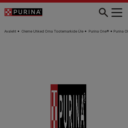
Liigu edasi põhisisu juurde
Avaleht
Oleme Uhked Oma Tootemarkide Üle
Purina One®
Purina 