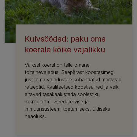
Kuivsöödad: paku oma
koerale kõike vajalikku
Väiksel koeral on talle omane
toitainevajadus. Seepärast koostasimegi
just tema vajadustele kohandatud maitsvad
retseptid. Kvaliteetsed koostisained ja valk
aitavad tasakaalustada soolestiku
mikrobioomi. Seedetervise ja
immuunsüsteemi toetamiseks, üldiseks
heaoluks.