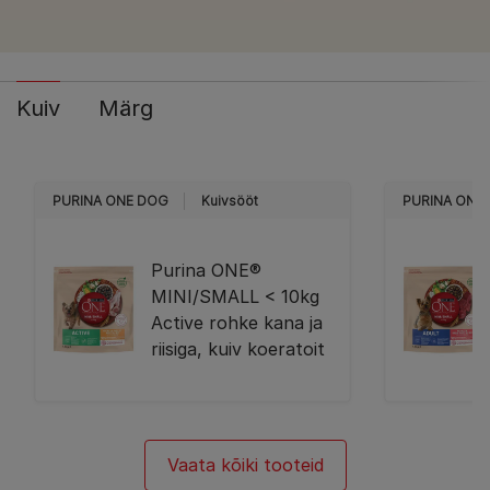
Kuiv
Märg
PURINA ONE DOG
Kuivsööt
PURINA ONE
Purina ONE®
MINI/SMALL < 10kg
Active rohke kana ja
riisiga, kuiv koeratoit
Vaata kõiki tooteid