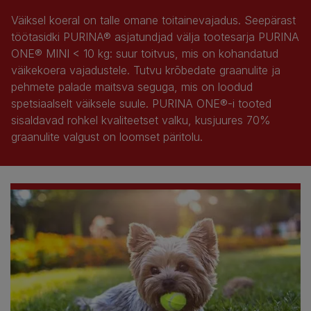
Väiksel koeral on talle omane toitainevajadus. Seepärast
töötasidki PURINA® asjatundjad välja tootesarja PURINA
ONE® MINI < 10 kg: suur toitvus, mis on kohandatud
väikekoera vajadustele. Tutvu krõbedate graanulite ja
pehmete palade maitsva seguga, mis on loodud
spetsiaalselt väiksele suule. PURINA ONE®-i tooted
sisaldavad rohkel kvaliteetset valku, kusjuures 70%
graanulite valgust on loomset päritolu.