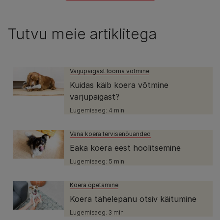
Tutvu meie artiklitega
Varjupaigast looma võtmine
Kuidas käib koera võtmine
varjupaigast?
Lugemisaeg: 4 min
Vana koera tervisenõuanded
Eaka koera eest hoolitsemine
Lugemisaeg: 5 min
Koera õpetamine
Koera tähelepanu otsiv käitumine
Lugemisaeg: 3 min