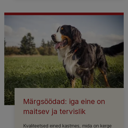
Märgsöödad: iga eine on
maitsev ja tervislik
Kvaliteetsed eined kastmes, mida on kerge