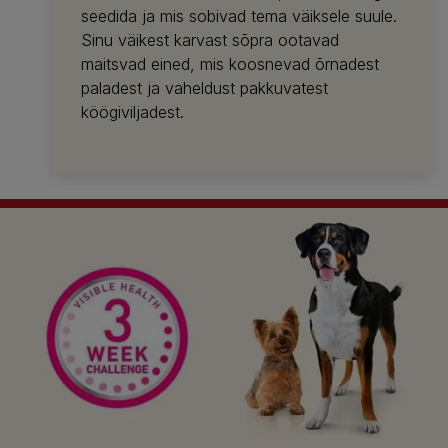
seedida ja mis sobivad tema väiksele suule.
Sinu väikest karvast sõpra ootavad
maitsvad eined, mis koosnevad õrnadest
paladest ja vaheldust pakkuvatest
köögiviljadest.