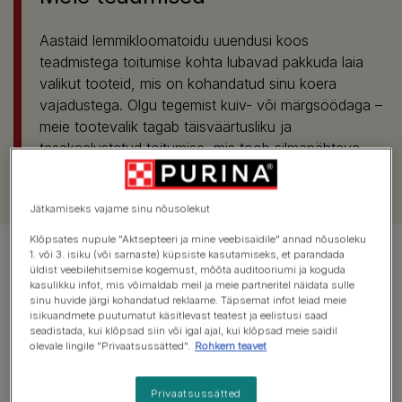
Aastaid lemmikloomatoidu uuendusi koos
teadmistega toitumise kohta lubavad pakkuda laia
valikut tooteid, mis on kohandatud sinu koera
vajadustega. Olgu tegemist kuiv- või märgsöödaga –
meie tootevalik tagab täisväärtusliku ja
tasakaalustatud toitumise, mis toob silmanähtava
tervise nii praegu kui ka edaspidi. Silmanähtava
tervise nimel nii täna kui ka homme
Jätkamiseks vajame sinu nõusolekut
Klõpsates nupule "Aktsepteeri ja mine veebisaidile" annad nõusoleku
1. või 3. isiku (või sarnaste) küpsiste kasutamiseks, et parandada
üldist veebilehitsemise kogemust, mõõta auditooriumi ja koguda
kasulikku infot, mis võimaldab meil ja meie partneritel näidata sulle
sinu huvide järgi kohandatud reklaame. Täpsemat infot leiad meie
isikuandmete puutumatut käsitlevast teatest ja eelistusi saad
seadistada, kui klõpsad siin või igal ajal, kui klõpsad meie saidil
olevale lingile "Privaatsussätted".
Rohkem teavet
Privaatsussätted