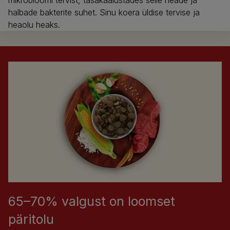
mikrobioomi tervist, tasakaalustades selle heade ja
halbade bakterite suhet. Sinu koera üldise tervise ja
heaolu heaks.
65–70% valgust on loomset
päritolu