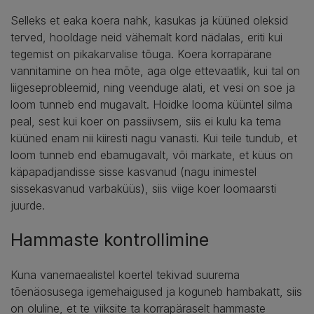
Selleks et eaka koera nahk, kasukas ja küüned oleksid
terved, hooldage neid vähemalt kord nädalas, eriti kui
tegemist on pikakarvalise tõuga. Koera korrapärane
vannitamine on hea mõte, aga olge ettevaatlik, kui tal on
liigeseprobleemid, ning veenduge alati, et vesi on soe ja
loom tunneb end mugavalt. Hoidke looma küüntel silma
peal, sest kui koer on passiivsem, siis ei kulu ka tema
küüned enam nii kiiresti nagu vanasti. Kui teile tundub, et
loom tunneb end ebamugavalt, või märkate, et küüs on
käpapadjandisse sisse kasvanud (nagu inimestel
sissekasvanud varbaküüs), siis viige koer loomaarsti
juurde.
Hammaste kontrollimine
Kuna vanemaealistel koertel tekivad suurema
tõenäosusega igemehaigused ja koguneb hambakatt, siis
on oluline, et te viiksite ta korrapäraselt hammaste