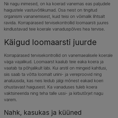
Nii nagu inimesed, on ka koerad vanemas eas paljudele
haigustele vastuvõtlikumad. Osa neist on tingitud
organismi vananemisest, kuid teisi on võimalik lihtsalt
ravida. Korrapärased tervisekontrollid loomaarsti juures
kindlustavad teie koerale vanaduspõlves hea tervise.
Käigud loomaarsti juurde
Korrapärased tervisekontrollid on vanemaealisele koerale
väga vajalikud. Loomaarst kaalub teie eaka koera ja
vaatab ta põhjalikult läbi. Kui arstil on mingeid kahtlusi,
siis saab ta võtta loomalt uriini- ja vereproovid ning
analüüsida, kas neis leidub jälgi mõnest eakaid koeri
ohustavast haigusest. Ka vanaduses tuleb koera
vaktsineerida ning teha talle ussi- ja kirbutõrjet nagu
varem.
Nahk, kasukas ja küüned