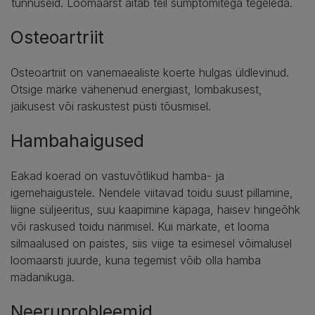
tunnuseid. Loomaarst aitab teil sümptomitega tegeleda.
Osteoartriit
Osteoartriit on vanemaealiste koerte hulgas üldlevinud.
Otsige märke vähenenud energiast, lombakusest,
jäikusest või raskustest püsti tõusmisel.
Hambahaigused
Eakad koerad on vastuvõtlikud hamba- ja
igemehaigustele. Nendele viitavad toidu suust pillamine,
liigne süljeeritus, suu kaapimine käpaga, haisev hingeõhk
või raskused toidu närimisel. Kui märkate, et looma
silmaalused on paistes, siis viige ta esimesel võimalusel
loomaarsti juurde, kuna tegemist võib olla hamba
mädanikuga.
Neeruprobleemid