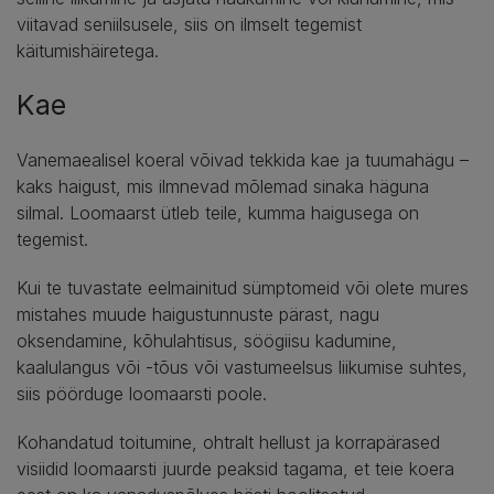
viitavad seniilsusele, siis on ilmselt tegemist
käitumishäiretega.
Kae
Vanemaealisel koeral võivad tekkida kae ja tuumahägu –
kaks haigust, mis ilmnevad mõlemad sinaka häguna
silmal. Loomaarst ütleb teile, kumma haigusega on
tegemist.
Kui te tuvastate eelmainitud sümptomeid või olete mures
mistahes muude haigustunnuste pärast, nagu
oksendamine, kõhulahtisus, söögiisu kadumine,
kaalulangus või -tõus või vastumeelsus liikumise suhtes,
siis pöörduge loomaarsti poole.
Kohandatud toitumine, ohtralt hellust ja korrapärased
visiidid loomaarsti juurde peaksid tagama, et teie koera