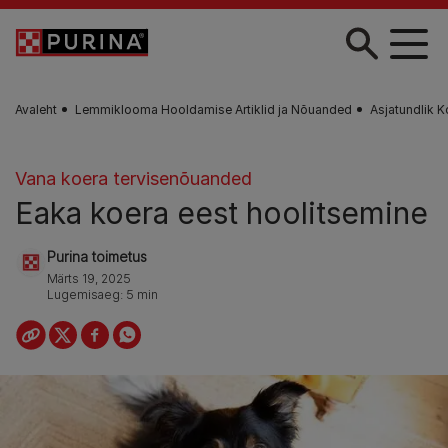
Liigu edasi põhisisu juurde
Avaleht
Lemmiklooma Hooldamise Artiklid ja Nõuanded
Asjatundlik 
Vana koera tervisenõuanded
Eaka koera eest hoolitsemine
Purina toimetus
Märts 19, 2025
Lugemisaeg: 5 min