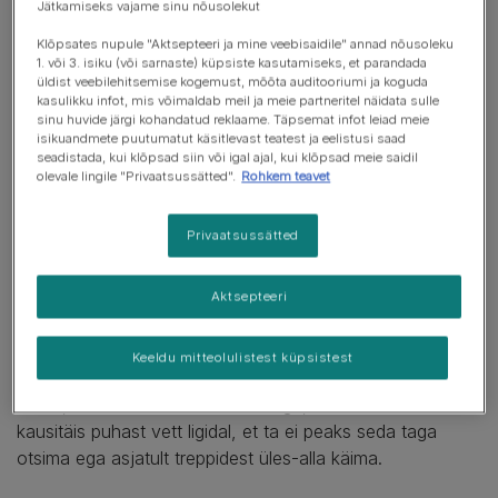
Jätkamiseks vajame sinu nõusolekut
Südame ja hingamisteede haigused
Klõpsates nupule "Aktsepteeri ja mine veebisaidile" annad nõusoleku
1. või 3. isiku (või sarnaste) küpsiste kasutamiseks, et parandada
Kasvajad
üldist veebilehitsemise kogemust, mõõta auditooriumi ja koguda
kasulikku infot, mis võimaldab meil ja meie partneritel näidata sulle
sinu huvide järgi kohandatud reklaame. Täpsemat infot leiad meie
Ebaharilik käitumine
isikuandmete puutumatut käsitlevast teatest ja eelistusi saad
seadistada, kui klõpsad siin või igal ajal, kui klõpsad meie saidil
Kae
olevale lingile "Privaatsussätted".
Rohkem teavet
Privaatsussätted
Kodune elu
Aktsepteeri
Nii nagu inimesed, hindavad ka koerad pehmet
magamisaset, millel ennast kerra tõmmata, eriti kui nende
Keeldu mitteolulistest küpsistest
liigesed on valulikud. Asetage see vaiksesse ja sooja
kohta, kus tuul ei tõmba. Veenduge, et koeral on alati
kausitäis puhast vett ligidal, et ta ei peaks seda taga
otsima ega asjatult treppidest üles-alla käima.