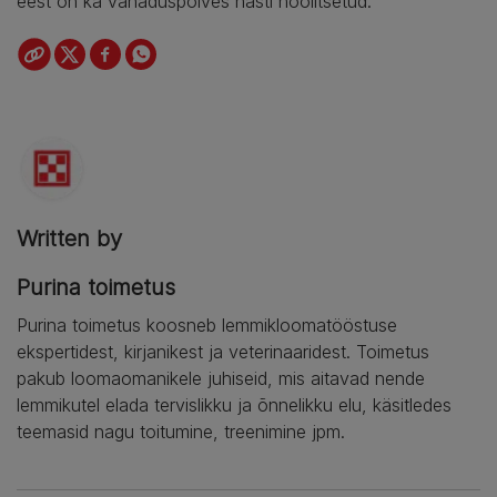
eest on ka vanaduspõlves hästi hoolitsetud.
Written by
Purina toimetus
Purina toimetus koosneb lemmikloomatööstuse
ekspertidest, kirjanikest ja veterinaaridest. Toimetus
pakub loomaomanikele juhiseid, mis aitavad nende
lemmikutel elada tervislikku ja õnnelikku elu, käsitledes
teemasid nagu toitumine, treenimine jpm.