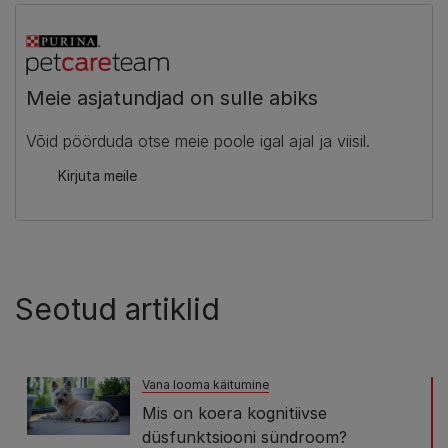
Meie asjatundjad on sulle abiks​
Võid pöörduda otse meie poole igal ajal ja viisil.​
Kirjuta meile​
Seotud artiklid
Vana looma käitumine
Mis on koera kognitiivse
düsfunktsiooni sündroom?