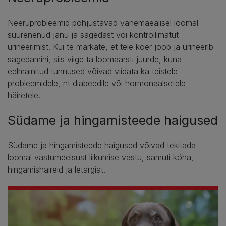
Neeruprobleemid põhjustavad vanemaealisel loomal
suurenenud janu ja sagedast või kontrollimatut
urineerimist. Kui te märkate, et teie koer joob ja urineerib
sagedamini, siis viige ta loomaarsti juurde, kuna
eelmainitud tunnused võivad viidata ka teistele
probleemidele, nt diabeedile või hormonaalsetele
häiretele.
Südame ja hingamisteede haigused
Südame ja hingamisteede haigused võivad tekitada
loomal vastumeelsust liikumise vastu, samuti köha,
hingamishäireid ja letargiat.