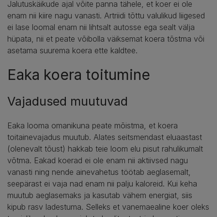
Jalutuskäikude ajal võite panna tähele, et koer ei ole
enam nii kiire nagu vanasti. Artriidi tõttu valulikud liigesed
ei lase loomal enam nii lihtsalt autosse ega sealt välja
hüpata, nii et peate võibolla väiksemat koera tõstma või
asetama suurema koera ette kaldtee.
Eaka koera toitumine
Vajadused muutuvad
Eaka looma omanikuna peate mõistma, et koera
toitainevajadus muutub. Alates seitsmendast eluaastast
(olenevalt tõust) hakkab teie loom elu pisut rahulikumalt
võtma. Eakad koerad ei ole enam nii aktiivsed nagu
vanasti ning nende ainevahetus töötab aeglasemalt,
seepärast ei vaja nad enam nii palju kaloreid. Kui keha
muutub aeglasemaks ja kasutab vähem energiat, siis
kipub rasv ladestuma. Selleks et vanemaealine koer oleks