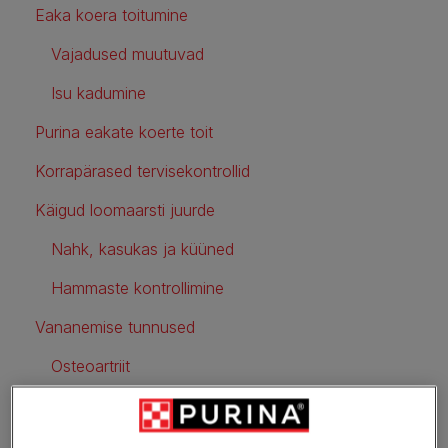
Eaka koera toitumine
Vajadused muutuvad
Isu kadumine
Purina eakate koerte toit
Korrapärased tervisekontrollid
Käigud loomaarsti juurde
Nahk, kasukas ja küüned
Hammaste kontrollimine
Vananemise tunnused
Osteoartriit
Hambahaigused
Neeruprobleemid