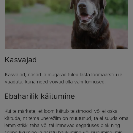
Kasvajad
Kasvajad, näsad ja mügarad tuleb lasta loomaarstil üle
vaadata, kuna need võivad olla vähi tunnused.
Ebaharilik käitumine
Kui te märkate, et loom käitub teistmoodi või ei oska
käituda, nt tema unerežiim on muutunud, ta ei suuda oma
lemmiktrikki teha või tal ilmnevad segaduses olek ning
selline liikumine ja asjatu haukumine või kiunumine, mis