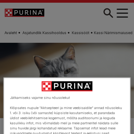
Liigu edasi põhisisu juurde
Avaleht
Asjatundlik Kassihooldus
Kassisööt
Kassi Närimismaiused
Jätkamiseks vajame sinu nõusolekut
Klõpsates nupule "Aktsepteeri ja mine veebisaidile" annad nõusoleku
Kassi närimismaiused
1. või 3. isiku (või sarnaste) küpsiste kasutamiseks, et parandada
üldist veebilehitsemise kogemust, mõõta auditooriumi ja koguda
kasulikku infot, mis võimaldab meil ja meie partneritel näidata sulle
sinu huvide järgi kohandatud reklaame. Täpsemat infot leiad meie
Hoia oma kassi hambad meie närimismaiuste abil
isikuandmete puutumatut käsitlevast teatest ja eelistusi saad