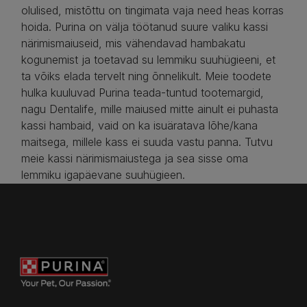
olulised, mistõttu on tingimata vaja need heas korras
hoida. Purina on välja töötanud suure valiku kassi
närimismaiuseid, mis vähendavad hambakatu
kogunemist ja toetavad su lemmiku suuhügieeni, et
ta võiks elada tervelt ning õnnelikult. Meie toodete
hulka kuuluvad Purina teada-tuntud tootemargid,
nagu Dentalife, mille maiused mitte ainult ei puhasta
kassi hambaid, vaid on ka isuäratava lõhe/kana
maitsega, millele kass ei suuda vastu panna. Tutvu
meie kassi närimismaiustega ja sea sisse oma
lemmiku igapäevane suuhügieen.