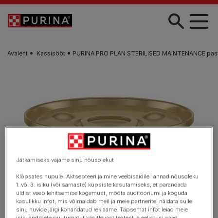
Liigu edasi põhisisu juurde
Avaleht
Kassisööt
PURINA PRO PLAN STERILISED MAINTENANCE pasteet s
Jätkamiseks vajame sinu nõusolekut
Klõpsates nupule "Aktsepteeri ja mine veebisaidile" annad nõusoleku
1. või 3. isiku (või sarnaste) küpsiste kasutamiseks, et parandada
üldist veebilehitsemise kogemust, mõõta auditooriumi ja koguda
kasulikku infot, mis võimaldab meil ja meie partneritel näidata sulle
sinu huvide järgi kohandatud reklaame. Täpsemat infot leiad meie
isikuandmete puutumatut käsitlevast teatest ja eelistusi saad