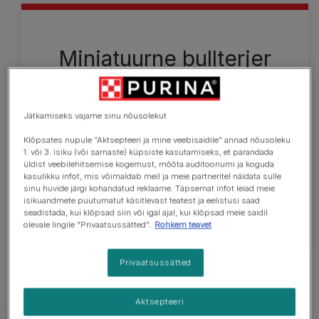
Miniatuurne bullterjer
Miniatuurne on kõiges muus peale suuruse tavalise
bullterjeri moodi. Täiskasvanud miniatuurse
Jätkamiseks vajame sinu nõusolekut
bullterjeri turjakõrgus on umbes 35,5 cm ja kaal 11–
15 kg. Ta on lihaseline, jõulise välimuse ja
Klõpsates nupule "Aktsepteeri ja mine veebisaidile" annad nõusoleku
1. või 3. isiku (või sarnaste) küpsiste kasutamiseks, et parandada
munakujulise peaga koer. Lühike karv võib olla eri
üldist veebilehitsemise kogemust, mõõta auditooriumi ja koguda
värvikombinatsioonides, sh valge, must, laiguline,
kasulikku infot, mis võimaldab meil ja meie partneritel näidata sulle
punane, kollakaspruun ja kolmevärviline. Vaata
sinu huvide järgi kohandatud reklaame. Täpsemat infot leiad meie
isikuandmete puutumatut käsitlevast teatest ja eelistusi saad
täpsema teabe saamiseks tõustandardit.
seadistada, kui klõpsad siin või igal ajal, kui klõpsad meie saidil
olevale lingile "Privaatsussätted".
Rohkem teavet
Privaatsussätted
Aktsepteeri