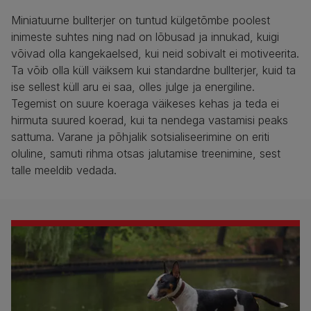
Miniatuurne bullterjer on tuntud külgetõmbe poolest
inimeste suhtes ning nad on lõbusad ja innukad, kuigi
võivad olla kangekaelsed, kui neid sobivalt ei motiveerita.
Ta võib olla küll väiksem kui standardne bullterjer, kuid ta
ise sellest küll aru ei saa, olles julge ja energiline.
Tegemist on suure koeraga väikeses kehas ja teda ei
hirmuta suured koerad, kui ta nendega vastamisi peaks
sattuma. Varane ja põhjalik sotsialiseerimine on eriti
oluline, samuti rihma otsas jalutamise treenimine, sest
talle meeldib vedada.