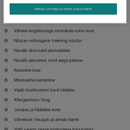
Keeldu mitteolulistest küpsistest
Vajalik teada
Vähese kogemusega omanikule sobiv koer
Nõutav mõningane treening nõutav
Naudib aktiivseid jalutuskäike
Naudib jalutamist tund aega päevas
Keskmine koer
Minimaalne ilastamine
Vajab hoolitsemist kord nädalas
Allergiaohutu tõug
Jutukas ja häälekas koer
Valvekoer. Haugub ja annab häiret
Võib vajada teiste loomadega harjutamist