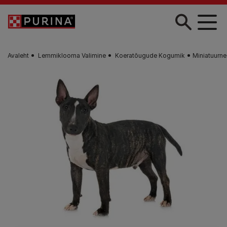
Liigu edasi põhisisu juurde
Avaleht
Lemmiklooma Valimine
Koeratõugude Kogumik
Miniatuurne 