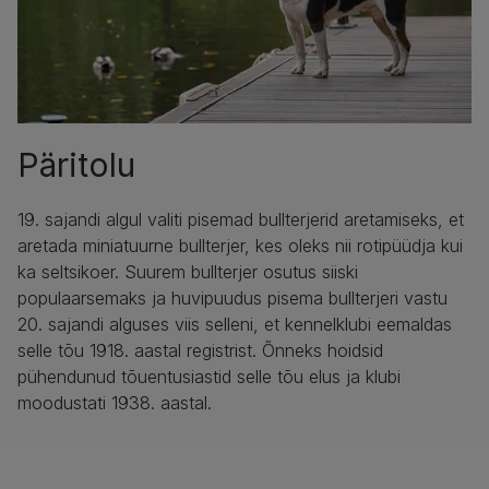
Päritolu
19. sajandi algul valiti pisemad bullterjerid aretamiseks, et
aretada miniatuurne bullterjer, kes oleks nii rotipüüdja kui
ka seltsikoer. Suurem bullterjer osutus siiski
populaarsemaks ja huvipuudus pisema bullterjeri vastu
20. sajandi alguses viis selleni, et kennelklubi eemaldas
selle tõu 1918. aastal registrist. Õnneks hoidsid
pühendunud tõuentusiastid selle tõu elus ja klubi
moodustati 1938. aastal.