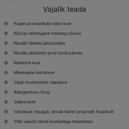
Vajalik teada
Kogenud omanikule sobiv koer
Nõutav mõningane treening nõutav
Naudib lühikesi jalutuskäike
Naudib jalutamist pool tundi päevas
Keskmine koer
Minimaalne ilastamine
Vajab hoolitsemist ülepäeva
Allergiaohutu tõug
Vaikne koer
Valvekoer. Haugub, annab häiret ja kaitseb füüsiliselt
Võib vajada teiste loomadega harjutamist