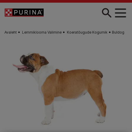
Liigu edasi põhisisu juurde
Avaleht
Lemmiklooma Valimine
Koeratõugude Kogumik
Buldog