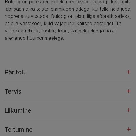
Buldog on perekoer, kellele meeldivad lapsed ja kes õpib
läbi saama ka teiste lemmikloomadega, kui talle neid juba
noorena tutvustada. Buldog on pisut liiga sõbralik selleks,
et olla valvekoer, kuid vajadusel kaitseb pereliiget. Ta
võib olla rahulik, mõtlik, tobe, kangekaelne ja hästi
arenenud huumorimeelega.
Päritolu
Tervis
Liikumine
Toitumine