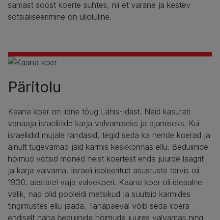
samast soost koerte suhtes, nii et varane ja kestev
sotsialiseerimine on ülioluline.
Päritolu
Kaana koer on iidne tõug Lähis-Idast. Neid kasutati
vanaaja israeliitide karja valvamiseks ja ajamiseks. Kui
israeliidid mujale rändasid, tegid seda ka nende koerad ja
ainult tugevamad jäid karmis keskkonnas ellu. Beduiinide
hõimud võtsid mõned neist koertest enda juurde laagrit
ja karja valvama. Iisraeli isoleeritud asustuste tarvis oli
1930. aastatel vaja valvekoeri. Kaana koer oli ideaalne
valik, nad olid pooleldi metsikud ja suutsid karmides
tingimustes ellu jääda. Tänapäeval võib seda koera
endiselt näha beduiinide hõimude juures valvamas ning