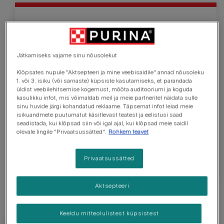
Kaana koer
Jätkamiseks vajame sinu nõusolekut
Kaana koer on keskmise suurusega „kandiline“
koer, kes on välimuselt spitsisarnane. Neil on rohke
Klõpsates nupule "Aktsepteeri ja mine veebisaidile" annad nõusoleku
1. või 3. isiku (või sarnaste) küpsiste kasutamiseks, et parandada
ja tihe karv ja saba, mis on selja kohal rõngas, kui
üldist veebilehitsemise kogemust, mõõta auditooriumi ja koguda
koer on erutunud või liikumas. Nende karm ja
kasulikku infot, mis võimaldab meil ja meie partneritel näidata sulle
sinu huvide järgi kohandatud reklaame. Täpsemat infot leiad meie
lühikese või keskmise pikkusega karv võib olla eri
isikuandmete puutumatut käsitlevast teatest ja eelistusi saad
värvustes, liivakarva kuni punakaspruunini, valge
seadistada, kui klõpsad siin või igal ajal, kui klõpsad meie saidil
olevale lingile "Privaatsussätted".
Rohkem teavet
või must. Ideaalis on Kaana koera turjakõrgus 50–
60 cm ja kaal 18–25 kg.
Privaatsussätted
Aktsepteeri
Keeldu mitteolulistest küpsistest