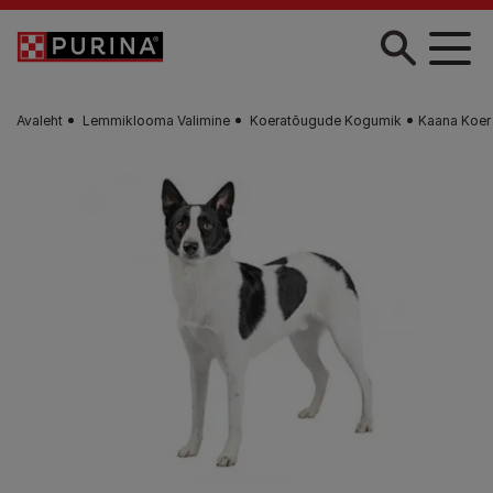
Liigu edasi põhisisu juurde
Avaleht
Lemmiklooma Valimine
Koeratõugude Kogumik
Kaana Koer