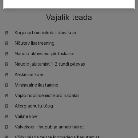
Vajalik teada
Kogenud omanikule sobiv koer
Nõutav lisatreening
Naudib aktiivseid jalutuskäike
Naudib jalutamist 1–2 tundi päevas
Keskmine koer
Minimaalne ilastamine
Vajab hoolitsemist kord nädalas
Allergiaohutu tõug
Vaikne koer
Valvekoer. Haugub ja annab häiret
Võib vajada teiste loomadega harjutamist