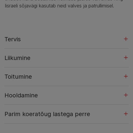
Iisraeli sõjavägi kasutab neid valves ja patrullimisel.
Tervis
Liikumine
Toitumine
Hooldamine
Parim koeratõug lastega perre