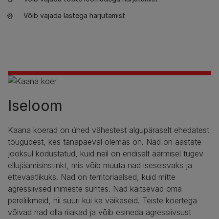
Võib vajada lastega harjutamist
Iseloom
Kaana koerad on ühed vähestest algupäraselt ehedatest
tõugudest, kes tänapäeval olemas on. Nad on aastate
jooksul kodustatud, kuid neil on endiselt äärmisel tugev
ellujäämisinstinkt, mis võib muuta nad iseseisvaks ja
ettevaatlikuks. Nad on territoriaalsed, kuid mitte
agressiivsed inimeste suhtes. Nad kaitsevad oma
pereliikmeid, nii suuri kui ka väikeseid. Teiste koertega
võivad nad olla riiakad ja võib esineda agressiivsust