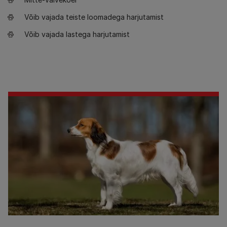
Võib vajada teiste loomadega harjutamist
Võib vajada lastega harjutamist