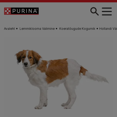
Liigu edasi põhisisu juurde
Avaleht
Lemmiklooma Valimine
Koeratõugude Kogumik
Hollandi Vä