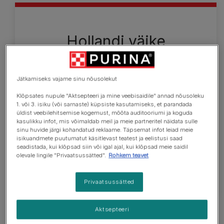
Hollandi väike
veelinnukoer
Väga ilus väike/keskmise suurusega hollandi väike
Jätkamiseks vajame sinu nõusolekut
veelinnukoer hoiab oma pead uhkelt ning on veidi
Klõpsates nupule "Aktsepteeri ja mine veebisaidile" annad nõusoleku
pikem kui kõrge – täiskasvanud koerte turjakõrgus
1. või 3. isiku (või sarnaste) küpsiste kasutamiseks, et parandada
üldist veebilehitsemise kogemust, mõõta auditooriumi ja koguda
on 35–40 cm ja kaal 9–11 kg. Tal on keskmise
kasulikku infot, mis võimaldab meil ja meie partneritel näidata sulle
pikkusega karv, mis on sirge või kergelt laineline ja
sinu huvide järgi kohandatud reklaame. Täpsemat infot leiad meie
valget värvi, oranžikaspunaste laikudega.
isikuandmete puutumatut käsitlevast teatest ja eelistusi saad
seadistada, kui klõpsad siin või igal ajal, kui klõpsad meie saidil
Kõrvaotsad on mustad ning neil on pikad karvad,
olevale lingile "Privaatsussätted".
Rohkem teavet
mida tuntakse kui „kõrvarõngaid“.
Privaatsussätted
Aktsepteeri