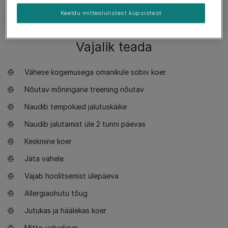
Keeldu mitteolulistest küpsistest
Vajalik teada
Vähese kogemusega omanikule sobiv koer
Nõutav mõningane treening nõutav
Naudib tempokaid jalutuskäike
Naudib jalutamist üle 2 tunni päevas
Keskmine koer
Jäta vahele
Vajab hoolitsemist ülepäeva
Allergiaohutu tõug
Jutukas ja häälekas koer
Mitte-valvekoer