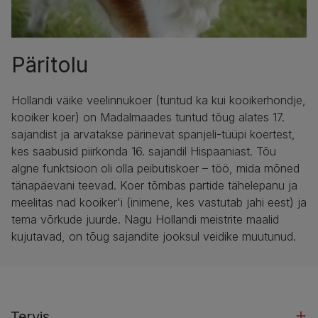
Päritolu
Hollandi väike veelinnukoer (tuntud ka kui kooikerhondje,
kooiker koer) on Madalmaades tuntud tõug alates 17.
sajandist ja arvatakse pärinevat spanjeli-tüüpi koertest,
kes saabusid piirkonda 16. sajandil Hispaaniast. Tõu
algne funktsioon oli olla peibutiskoer – töö, mida mõned
tänapäevani teevad. Koer tõmbas partide tähelepanu ja
meelitas nad kooiker'i (inimene, kes vastutab jahi eest) ja
tema võrkude juurde. Nagu Hollandi meistrite maalid
kujutavad, on tõug sajandite jooksul veidike muutunud.
Tervis