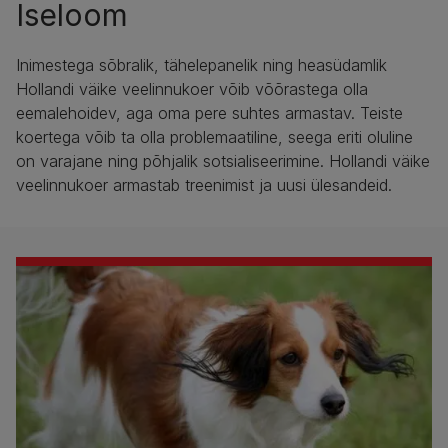
Iseloom
Inimestega sõbralik, tähelepanelik ning heasüdamlik
Hollandi väike veelinnukoer võib võõrastega olla
eemalehoidev, aga oma pere suhtes armastav. Teiste
koertega võib ta olla problemaatiline, seega eriti oluline
on varajane ning põhjalik sotsialiseerimine. Hollandi väike
veelinnukoer armastab treenimist ja uusi ülesandeid.