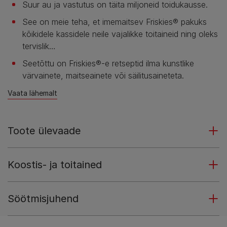
Suur au ja vastutus on täita miljoneid toidukausse.
See on meie teha, et imemaitsev Friskies® pakuks
kõikidele kassidele neile vajalikke toitaineid ning oleks
tervislik…
Seetõttu on Friskies®-e retseptid ilma kunstlike
värvainete, maitseainete või säilitusaineteta.
Vaata lähemalt
Toote ülevaade
Koostis- ja toitained
Söötmisjuhend