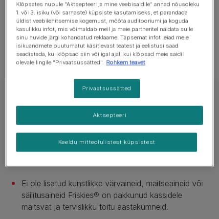
Klõpsates nupule "Aktsepteeri ja mine veebisaidile" annad nõusoleku
1. või 3. isiku (või sarnaste) küpsiste kasutamiseks, et parandada
üldist veebilehitsemise kogemust, mõõta auditooriumi ja koguda
kasulikku infot, mis võimaldab meil ja meie partneritel näidata sulle
sinu huvide järgi kohandatud reklaame. Täpsemat infot leiad meie
isikuandmete puutumatut käsitlevast teatest ja eelistusi saad
seadistada, kui klõpsad siin või igal ajal, kui klõpsad meie saidil
olevale lingile "Privaatsussätted".
Rohkem teavet
Privaatsussätted
Täissööt kuni 12-kuusetele kassipoegadele. Sobib ka tiinetele ja
imetavatele kassidele.
Aktsepteeri
FRISKIES® JUNIOR kuiv kassitoit kana,
kalkuni, köögiviljade ja piimaga 300g
Keeldu mitteolulistest küpsistest
Saadaolevad suurused:
300g
Ei ole lisatud kunstlikke värvaineid, maitseaineid või
säilitusaineid Friskies® on pakkunud kassidele
maitsvat ja tervislikku toitu aastakümneid.