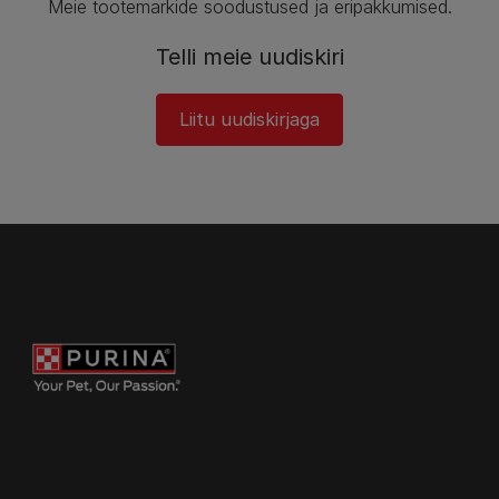
Meie tootemarkide soodustused ja eripakkumised.​
Telli meie uudiskiri​
Liitu uudiskirjaga