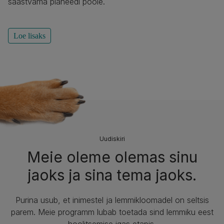
säästvama planeedi poole.
Loe lisaks
Uudiskiri
Meie oleme olemas sinu
jaoks ja sina tema jaoks.​
Purina usub, et inimestel ja lemmikloomadel on seltsis
parem. Meie programm lubab toetada sind lemmiku eest
hoolitsemise igas etapis.​