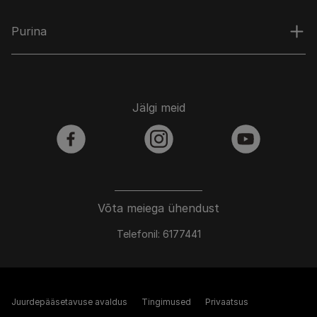
Purina
Jälgi meid
facebook
instagram
youtube
Võta meiega ühendust
Telefonil: 6177441
Juurdepääsetavuse avaldus
Tingimused
Privaatsus