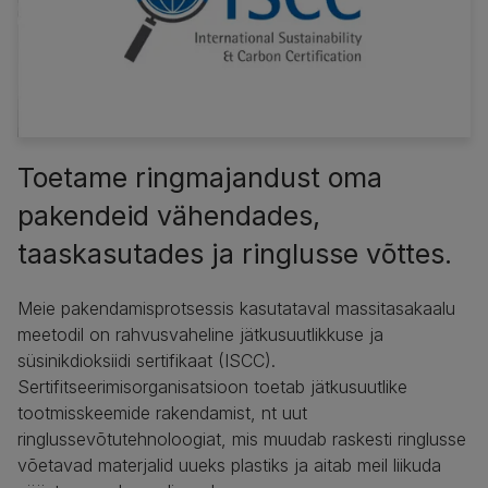
Toetame ringmajandust oma
pakendeid vähendades,
taaskasutades ja ringlusse võttes.
Meie pakendamisprotsessis kasutataval massitasakaalu
meetodil on rahvusvaheline jätkusuutlikkuse ja
süsinikdioksiidi sertifikaat (ISCC).
Sertifitseerimisorganisatsioon toetab jätkusuutlike
tootmisskeemide rakendamist, nt uut
ringlussevõtutehnoloogiat, mis muudab raskesti ringlusse
võetavad materjalid uueks plastiks ja aitab meil liikuda