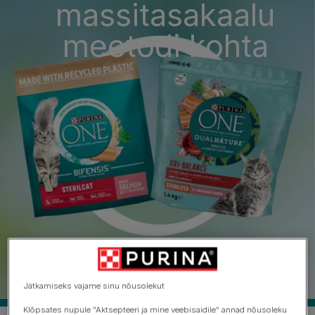
massitasakaalu
meetodi kohta
Jätkamiseks vajame sinu nõusolekut
Klõpsates nupule "Aktsepteeri ja mine veebisaidile" annad nõusoleku