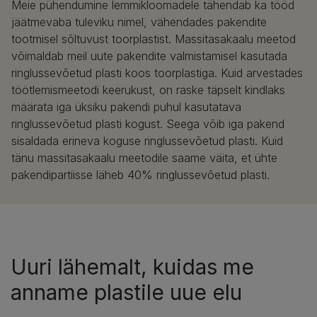
Meie pühendumine lemmikloomadele tähendab ka tööd
jäätmevaba tuleviku nimel, vähendades pakendite
tootmisel sõltuvust toorplastist. Massitasakaalu meetod
võimaldab meil uute pakendite valmistamisel kasutada
ringlussevõetud plasti koos toorplastiga. Kuid arvestades
töötlemismeetodi keerukust, on raske täpselt kindlaks
määrata iga üksiku pakendi puhul kasutatava
ringlussevõetud plasti kogust. Seega võib iga pakend
sisaldada erineva koguse ringlussevõetud plasti. Kuid
tänu massitasakaalu meetodile saame väita, et ühte
pakendipartiisse läheb 40% ringlussevõetud plasti.
Uuri lähemalt, kuidas me
anname plastile uue elu