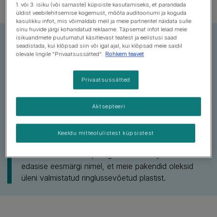
1. või 3. isiku (või sarnaste) küpsiste kasutamiseks, et parandada
üldist veebilehitsemise kogemust, mõõta auditooriumi ja koguda
kasulikku infot, mis võimaldab meil ja meie partneritel näidata sulle
sinu huvide järgi kohandatud reklaame. Täpsemat infot leiad meie
isikuandmete puutumatut käsitlevast teatest ja eelistusi saad
Pühendunud tööle jäätmevaba
seadistada, kui klõpsad siin või igal ajal, kui klõpsad meie saidil
olevale lingile "Privaatsussätted".
Rohkem teavet
tuleviku nimel
Privaatsussätted
Purina ONE®'is oleme uhked rakendatud meetmete
üle, mis on parema pakendamise kaudu võimaldanud
Aktsepteeri
vähendada meie sõltuvust toorplastist. Meie esimene
samm on tagada, et kõik meie Bifensis®´e sarja
pakendid on 40% ulatuses valmistatud
Keeldu mitteolulistest küpsistest
ringlussevõetud materjalist. See uus lähenemisviis
aitab meil täita oma praegust lubadust ja töötada
edasise eesmärgi nimel, et meie pakendid oleksid
üleni valmistatud ringlussevõetud plastist.