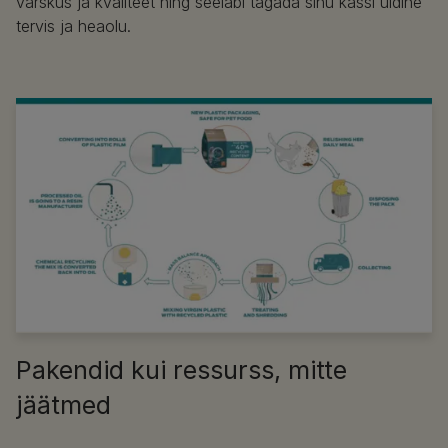
värskus ja kvaliteet ning seeläbi tagada sinu kassi üldine
tervis ja heaolu.
Pakendid kui ressurss, mitte
jäätmed