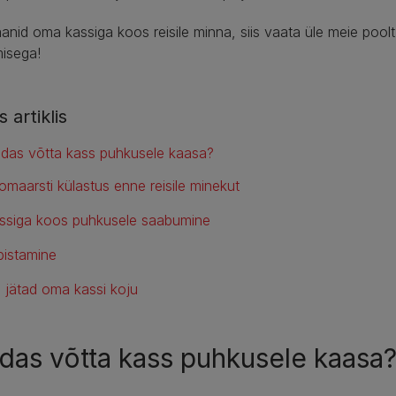
aanid oma kassiga koos reisile minna, siis vaata üle meie poo
isega!
s artiklis
idas võtta kass puhkusele kaasa?
omaarsti külastus enne reisile minekut
ssiga koos puhkusele saabumine
ibistamine
i jätad oma kassi koju
das võtta kass puhkusele kaasa