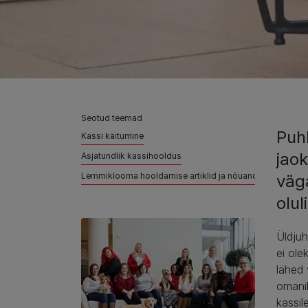
Seotud teemad
Puhk
Kassi käitumine
jao
Asjatundlik kassihooldus
Lemmiklooma hooldamise artiklid ja nõuanded
väg
olul
Üldjuh
ei ole
lähed 
omanik
kassil