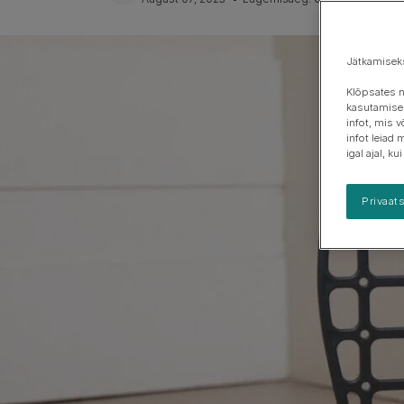
Jätkamisek
Klõpsates n
kasutamisek
infot, mis 
infot leiad 
igal ajal, k
Privaat