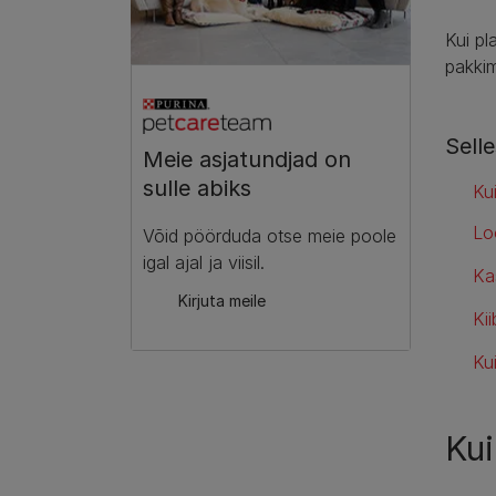
Kui pl
pakkim
Selle
Meie asjatundjad on
sulle abiks​
Ku
Lo
Võid pöörduda otse meie poole
igal ajal ja viisil.​
Ka
Kirjuta meile​
Ki
Ku
Kui