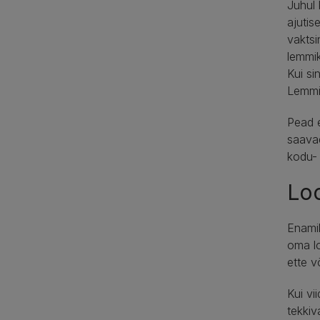
Juhul 
ajutis
vaktsi
lemmik
Kui si
Lemmik
Pead e
saavad
kodu- 
Loo
Enamik
oma lo
ette v
Kui vi
tekkiv