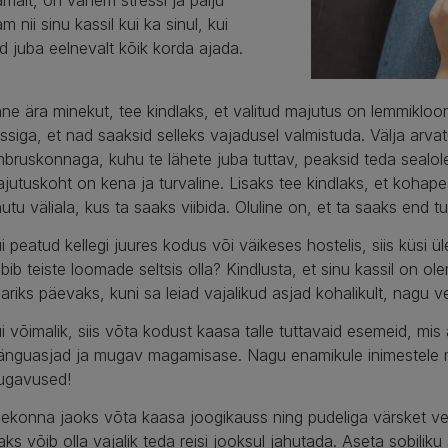
malt, on vähem stressi ja palju
m nii sinu kassil kui ka sinul, kui
 juba eelnevalt kõik korda ajada.
ne ära minekut, tee kindlaks, et valitud majutus on lemmikloo
ssiga, et nad saaksid selleks vajadusel valmistuda. Välja arvat
bruskonnaga, kuhu te lähete juba tuttav, peaksid teda sealole
jutuskoht on kena ja turvaline. Lisaks tee kindlaks, et kohapea
utu väliala, kus ta saaks viibida. Oluline on, et ta saaks end tun
i peatud kellegi juures kodus või väikeses hostelis, siis küsi ül
bib teiste loomade seltsis olla? Kindlusta, et sinu kassil on o
ariks päevaks, kuni sa leiad vajalikud asjad kohalikult, nagu vesi
i võimalik, siis võta kodust kaasa talle tuttavaid esemeid, mis
nguasjad ja mugav magamisase. Nagu enamikule inimestele 
ugavused!
ekonna jaoks võta kaasa joogikauss ning pudeliga värsket vett.
saks võib olla vajalik teda reisi jooksul jahutada. Aseta sobili