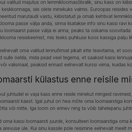
kui valitud majutus on lemmikloomasõbralik, sinu kass on kiibi
e keskkonnaga, siis olete minekuks valmis. Euroopas reisides v
neeritud marutaudi vastu, kiibistatud ja omab kehtivat lemmi
looma passe välja anda, sinna lisatakse info sinu kassi ravi ko
nu loomaarst passe välja ei anna, peaks ta oskama soovitada ke
looma reisiskeemist, mis teeks puhkuse koos kassiga palju lih
elnevalt oma valitud lennufirmat pikalt ette teavitama, et soov
 sulle öelda, mida pead veel tegema, et saaksid kassi lennujaa
või välismaal, peaksid ennast eelnevalt kurssi viima, kuidas k
maarsti külastus enne reisile m
ul juhtudel ei vaja kass enne reisile minekut mingeid ravimeid, 
omaarsti käest. Igal juhul on hea mõte oma loomaarstiga konsul
õtta või mitte. Iga loom on erinev ning ta võib tähelepanu juht
id oma kassi loomaarsti juurde, konsulteeri loomaarstiga oma ka
a ärevuse üle. Kui sinu kassile pole reisimine eelnevalt meelt