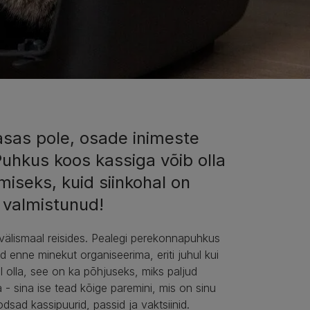
aasas pole, osade inimeste
Puhkus koos kassiga võib olla
iseks, kuid siinkohal on
lt valmistunud!
välismaal reisides. Pealegi perekonnapuhkus
enne minekut organiseerima, eriti juhul kui
l olla, see on ka põhjuseks, miks paljud
- sina ise tead kõige paremini, mis on sinu
odsad kassipuurid, passid ja vaktsiinid.