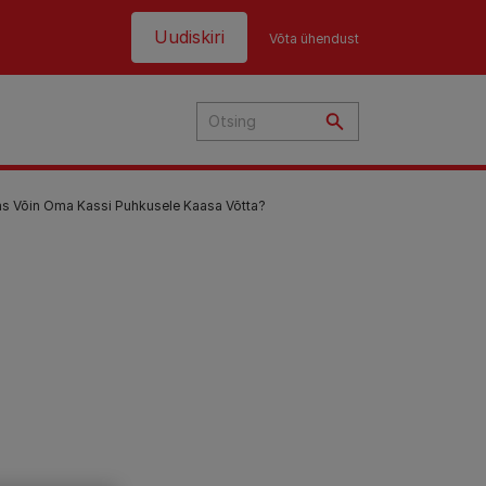
Päis
Uudiskiri
Võta ühendust
s Võin Oma Kassi Puhkusele Kaasa Võtta?
e
si?
s
i
i