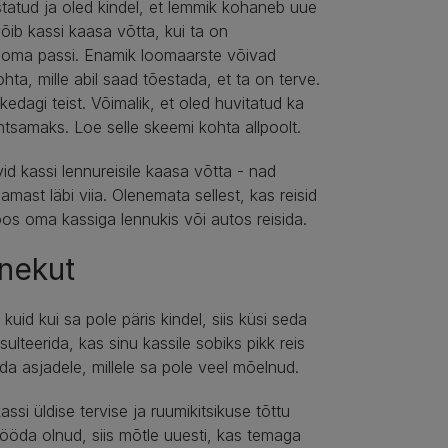
statud ja oled kindel, et lemmik kohaneb uue
õib kassi kaasa võtta, kui ta on
klooma passi. Enamik loomaarste võivad
hta, mille abil saad tõestada, et ta on terve.
dagi teist. Võimalik, et oled huvitatud ka
tsamaks. Loe selle skeemi kohta allpoolt.
id kassi lennureisile kaasa võtta - nad
mast läbi viia. Olenemata sellest, kas reisid
oos oma kassiga lennukis või autos reisida.
inekut
kuid kui sa pole päris kindel, siis küsi seda
teerida, kas sinu kassile sobiks pikk reis
ida asjadele, millele sa pole veel mõelnud.
ssi üldise tervise ja ruumikitsikuse tõttu
 mööda olnud, siis mõtle uuesti, kas temaga