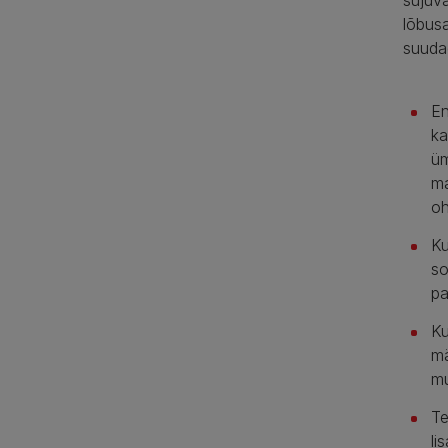
sujuva
lõbusa
suudad
En
ka
üm
ma
oh
Ku
so
pa
Ku
mä
m
Te
li