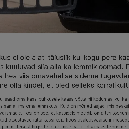
us ei ole alati täiuslik kui kogu pere k
ks kuuluvad siia alla ka lemmikloomad. 
a hea viis omavahelise sideme tugevdam
ine olla kindel, et oled selleks korraliku
ul saad oma kassi puhkusele kaasa võtta nii kodumaal kui ka 
ks sama ilma oma lemmikuta! Kuid on mõned asjad, mis peaksid 
välismaale. Tõsi on see, et kassidele meeldib oma territooriumi
ud otsustavad jätta kassi koju koos usaldusväärse inimesega 
e parim. Teisest küljest on reisimise palju lihtsamaks teinud mo