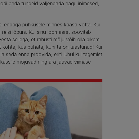
moodi enda tundeid väljendada nagu inimesed,
ssi endaga puhkusele minnes kaasa võtta. Kui
 reisi lõpuni. Kui sinu loomaarst soovitab
arvesta sellega, et rahusti mõju võib olla pikem
ist kohta, kus puhata, kuni ta on taastunud! Kui
olla seda enne proovida, eriti juhul kui tegemist
u kassile mõjuvad ning ära jäävad viimase