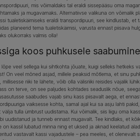
anspordipuuri, mis võimaldaks tal eraldi sissepääsu oma mag
htamaks ja mugavamaks. Alternatiivse valikuna on võimalik plan
ssi tualetiskäimiseks eraldi transpordipuuri, see kindlustab, et
idas planeerid tema tualetiskäimisi, varusta ennast piisava hul
aks olukorraks valmis olla!
ssiga koos puhkusele saabumin
 lõpe veel sellega kui sihtkohta jõuate, kuigi selleks hetkeks
t! On veel mõned asjad, millele peaksid mõtlema, et sinu puh
, millisesse riiki te lähete, võib olla välisriiki reisides vajalik lü
ass on terve, on see paljudes kohtades seaduslik nõue, seega 
sasutusse saabudes vajab sinu kass piisavalt aega, et ennast 
ordipuuriga vaiksesse kohta, samal ajal kui sa asju lahti pakid, 
t välja tulla ümbrust uudistama. Kui võimalik, siis liigu oma k
äbi uudistanud ja tunneb ennast mugavalt. Tee kindlaks, et kõik
e on kassil lubatud minna ning et uksed ja aknad keelatud al
eritud vastavalt kassi vajadustele – pea meeles, et olenevalt 