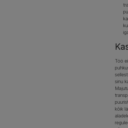
tr
pu
ka
ku
ig
Ka
Töö ei
puhkus
sellest
sinu k
Majutu
transp
puuris
kõik l
aladel
regule