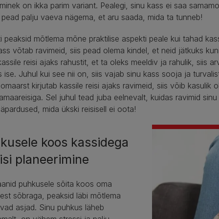
e minek on ikka parim variant. Pealegi, sinu kass ei saa sama
pead palju vaeva nägema, et aru saada, mida ta tunneb!
 peaksid mõtlema mõne praktilise aspekti peale kui tahad ka
ass võtab ravimeid, siis pead olema kindel, et neid jätkuks kuni
assile reisi ajaks rahustit, et ta oleks meeldiv ja rahulik, siis 
is ise. Juhul kui see nii on, siis vajab sinu kass sooja ja turval
oomaarst kirjutab kassile reisi ajaks ravimeid, siis võib kasulik 
amaareisiga. Sel juhul tead juba eelnevalt, kuidas ravimid sin
 äpardused, mida ükski reisisell ei oota!
kusele koos kassidega
eisi planeerimine
laanid puhkusele sõita koos oma
est sõbraga, peaksid läbi mõtlema
evad asjad. Sinu puhkus läheb