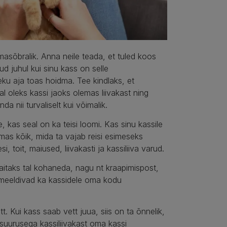
masõbralik. Anna neile teada, et tuled koos
ud juhul kui sinu kass on selle
ku aja toas hoidma. Tee kindlaks, et
l oleks kassi jaoks olemas liivakast ning
da nii turvaliselt kui võimalik.
e, kas seal on ka teisi loomi. Kas sinu kassile
lemas kõik, mida ta vajab reisi esimeseks
, toit, maiused, liivakasti ja kassiliiva varud.
 aitaks tal kohaneda, nagu nt kraapimispost,
meeldivad ka kassidele oma kodu
 Kui kass saab vett juua, siis on ta õnnelik,
ku suurusega kassiliivakast oma kassi