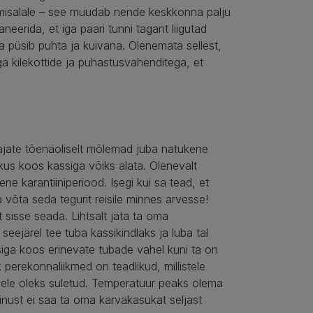
amisalale – see muudab nende keskkonna palju
eerida, et iga paari tunni tagant liigutad
 ta püsib puhta ja kuivana. Olenemata sellest,
ga kilekottide ja puhastusvahenditega, et
e
 vajate tõenäoliselt mõlemad juba natukene
kus koos kassiga võiks alata. Olenevalt
hikene karantiiniperiood. Isegi kui sa tead, et
võta seda tegurit reisile minnes arvesse!
sisse seada. Lihtsalt jäta ta oma
seejärel tee tuba kassikindlaks ja luba tal
assiga koos erinevate tubade vahel kuni ta on
 perekonnaliikmed on teadlikud, millistele
adele oleks suletud. Temperatuur peaks olema
sinust ei saa ta oma karvakasukat seljast