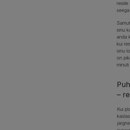
reisil
seega 
Samuti
sinu k
anda k
kui re
sinu l
on pik
minuti
Puh
– r
Kui p
kaslas
järgn