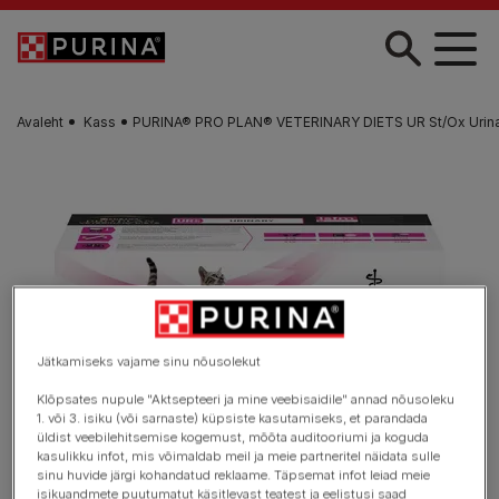
Liigu edasi põhisisu juurde
Avaleht
Kass
PURINA® PRO PLAN® VETERINARY DIETS UR St/Ox Urinary
Jätkamiseks vajame sinu nõusolekut
Klõpsates nupule "Aktsepteeri ja mine veebisaidile" annad nõusoleku
1. või 3. isiku (või sarnaste) küpsiste kasutamiseks, et parandada
üldist veebilehitsemise kogemust, mõõta auditooriumi ja koguda
kasulikku infot, mis võimaldab meil ja meie partneritel näidata sulle
sinu huvide järgi kohandatud reklaame. Täpsemat infot leiad meie
isikuandmete puutumatut käsitlevast teatest ja eelistusi saad