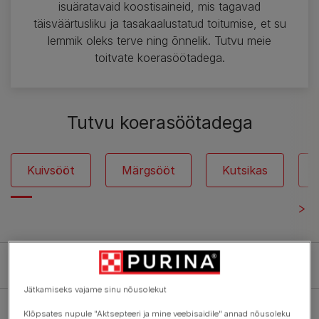
isuäratavaid koostisaineid, mis tagavad
täisväärtusliku ja tasakaalustatud toitumise, et su
lemmik oleks terve ning õnnelik. Tutvu meie
toitvate koerasöötadega.
Tutvu koerasöötadega
Kuivsööt
Märgsööt
Kutsikas
Filtreeri
Jätkamiseks vajame sinu nõusolekut
Klõpsates nupule "Aktsepteeri ja mine veebisaidile" annad nõusoleku