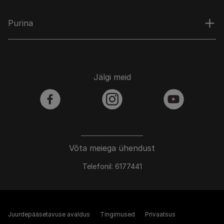
Purina
Jälgi meid
facebook
instagram
youtube
Võta meiega ühendust
Telefonil: 6177441
Juurdepääsetavuse avaldus
Tingimused
Privaatsus