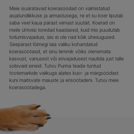
Meie isuäratavad koerasöödad on valmistatud
asjatundlikkuse ja armastusega, nii et su koer liputab
saba veel kaua pärast viimast suutäit. Koerad on
meile ühtviisi toredad kaaslased, kuid mis puudutab
toitumisvajadusi, siis ei ole nad kõik ühesugused.
Seepärast lõimegi laia valiku kohandatud
koerasöötasid, et sinu lemmik võiks olenemata
kasvust, vanusest või erivajadusest nautida just talle
sobivaid eineid. Tutvu Purina teada-tuntud
tootemarkide valikuga alates kuiv- ja märgsöödast
kuni maitsvate maiuste ja erisöötadeni. Tutvu meie
koerasöötadega.