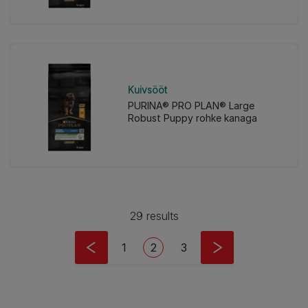
Kuivsööt
PURINA® PRO PLAN® Large
Robust Puppy rohke kanaga
29 results
Pagination
Lehekülg
Eesolev leht
Lehekülg
1
2
3