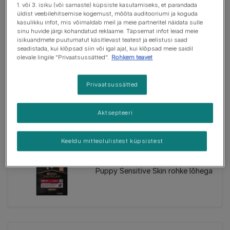
1. või 3. isiku (või sarnaste) küpsiste kasutamiseks, et parandada
üldist veebilehitsemise kogemust, mõõta auditooriumi ja koguda
kasulikku infot, mis võimaldab meil ja meie partneritel näidata sulle
sinu huvide järgi kohandatud reklaame. Täpsemat infot leiad meie
Kuivsööt
isikuandmete puutumatut käsitlevast teatest ja eelistusi saad
seadistada, kui klõpsad siin või igal ajal, kui klõpsad meie saidil
PURINA® PRO PLAN® Medium
olevale lingile "Privaatsussätted".
Rohkem teavet
Puppy Sensitive Digestion rohke
lambaga
Privaatsussätted
Aktsepteeri
Keeldu mitteolulistest küpsistest
Kuivsööt
PURINA® PRO PLAN® Medium
Puppy Sensitive Skin rohke lõhega