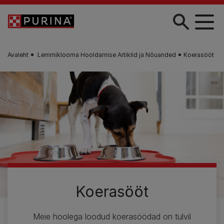
Liigu edasi põhisisu juurde
Avaleht
Lemmiklooma Hooldamise Artiklid ja Nõuanded
Koerasööt
Koerasööt
Meie hoolega loodud koerasöödad on tulvil