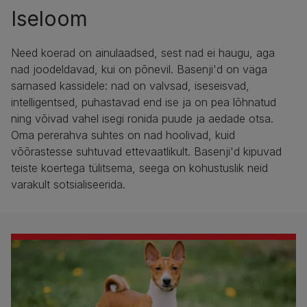
Iseloom
Need koerad on ainulaadsed, sest nad ei haugu, aga
nad joodeldavad, kui on põnevil. Basenji'd on väga
sarnased kassidele: nad on valvsad, iseseisvad,
intelligentsed, puhastavad end ise ja on pea lõhnatud
ning võivad vahel isegi ronida puude ja aedade otsa.
Oma pererahva suhtes on nad hoolivad, kuid
võõrastesse suhtuvad ettevaatlikult. Basenji'd kipuvad
teiste koertega tülitsema, seega on kohustuslik neid
varakult sotsialiseerida.