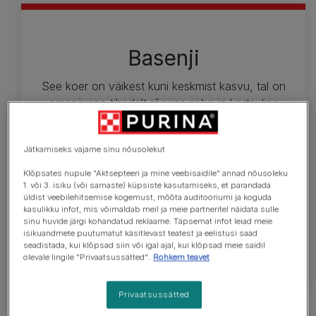
Basenji
See koer on väikest kuni keskmist kasvu, tal on
omapärane tihedalt rõngas saba ja kortsuline
otsaesine. Basenji sile, lühike ja läikiv karvkate võib
olla punane ja valge; must ja valge; must,
Jätkamiseks vajame sinu nõusolekut
mustjaspruun ja valge; hallikaspruun; hallikaspruun
valgega; kolmevärviline. Vaata täpsema teabe
Klõpsates nupule "Aktsepteeri ja mine veebisaidile" annad nõusoleku
1. või 3. isiku (või sarnaste) küpsiste kasutamiseks, et parandada
saamiseks tõustandardit. Ideaalne täiskasvanud
üldist veebilehitsemise kogemust, mõõta auditooriumi ja koguda
isase koera turjakõrgus on 43 cm ja emasel 40
kasulikku infot, mis võimaldab meil ja meie partneritel näidata sulle
cm. Täiskasvanud isase koera ideaalkaal on 11 kg,
sinu huvide järgi kohandatud reklaame. Täpsemat infot leiad meie
isikuandmete puutumatut käsitlevast teatest ja eelistusi saad
emasel 9,5 kg.
seadistada, kui klõpsad siin või igal ajal, kui klõpsad meie saidil
olevale lingile "Privaatsussätted".
Rohkem teavet
Privaatsussätted