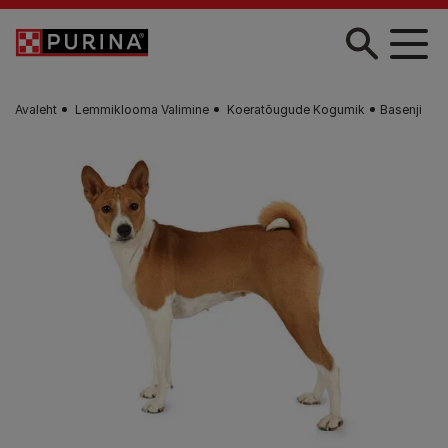
Liigu edasi põhisisu juurde
Avaleht
Lemmiklooma Valimine
Koeratõugude Kogumik
Basenji