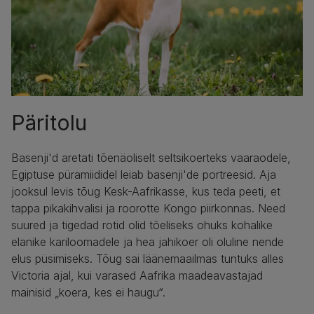
Päritolu
Basenji'd aretati tõenäoliselt seltsikoerteks vaaraodele,
Egiptuse püramiididel leiab basenji'de portreesid. Aja
jooksul levis tõug Kesk-Aafrikasse, kus teda peeti, et
tappa pikakihvalisi ja roorotte Kongo piirkonnas. Need
suured ja tigedad rotid olid tõeliseks ohuks kohalike
elanike kariloomadele ja hea jahikoer oli oluline nende
elus püsimiseks. Tõug sai läänemaailmas tuntuks alles
Victoria ajal, kui varased Aafrika maadeavastajad
mainisid „koera, kes ei haugu“.