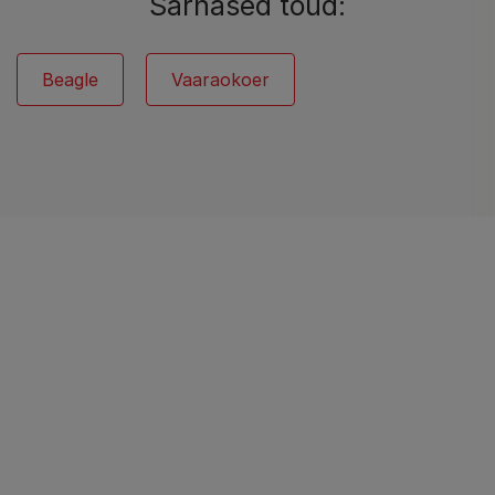
Sarnased tõud:
Beagle
Vaaraokoer