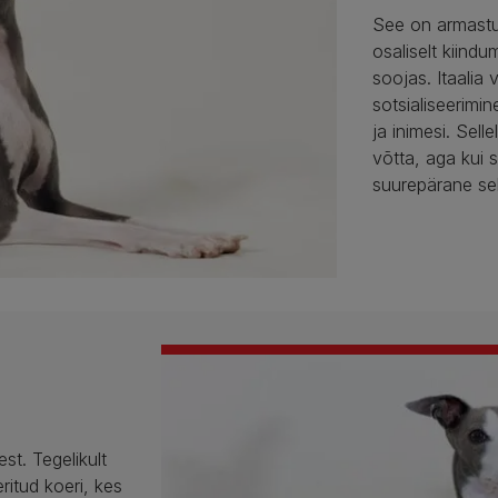
See on armastus
osaliselt kiind
soojas. Itaalia
sotsialiseerimin
ja inimesi. Sel
võtta, aga kui 
suurepärane selt
st. Tegelikult
itud koeri, kes