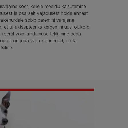
väärne koer, kellele meeldib kaisutamine
umusest ja osaliselt vajadusest hoida ennast
 väikehurdale sobib paremini varajane
e, et ta aktsepteeriks kergemini uusi olukordi
lel koeral võib kiindumuse tekkimine aega
sõprus on juba välja kujunenud, on ta
siline.