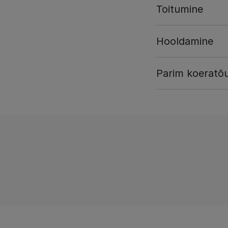
Toitumine
Hooldamine
Parim koeratõu