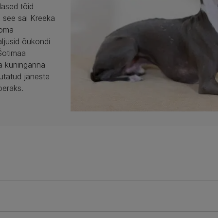
ased tõid
s see sai Kreeka
 oma
aljusid õukondi
Šotimaa
ja kuninganna
sutatud jäneste
oeraks.