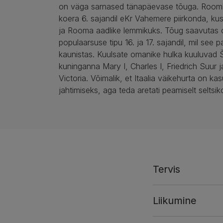
on väga sarnased tänapäevase tõuga. Rooml
koera 6. sajandil eKr Vahemere piirkonda, ku
ja Rooma aadlike lemmikuks. Tõug saavutas
populaarsuse tipu 16. ja 17. sajandil, mil see p
kaunistas. Kuulsate omanike hulka kuuluvad 
kuninganna Mary I, Charles I, Friedrich Suur 
Victoria. Võimalik, et Itaalia väikehurta on ka
jahtimiseks, aga teda aretati peamiselt seltsik
Tervis
Liikumine