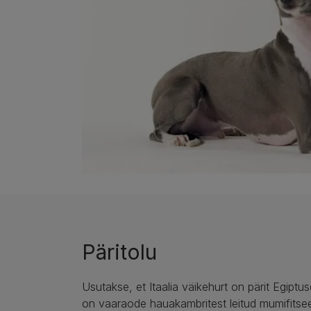
Päritolu
Usutakse, et Itaalia väikehurt on pärit Egiptuse
on vaaraode hauakambritest leitud mumifitseer