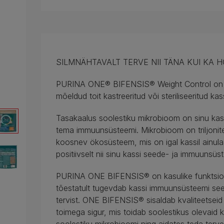
SILMNÄHTAVALT TERVE NII TÄNA KUI KA
PURINA ONE® BIFENSIS® Weight Control on uue
mõeldud toit kastreeritud või steriliseeritud k
Tasakaalus soolestiku mikrobioom on sinu kassi
tema immuunsüsteemi. Mikrobioom on triljonite
koosnev ökosüsteem, mis on igal kassil ainul
positiivselt nii sinu kassi seede- ja immuunsüst
PURINA ONE BIFENSIS® on kasulike funktsionaa
tõestatult tugevdab kassi immuunsüsteemi sees
tervist. ONE BIFENSIS® sisaldab kvaliteetseid k
toimega sigur, mis toidab soolestikus olevaid k