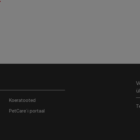
V
ü
Koeratooted
T
PetCare´i portaal