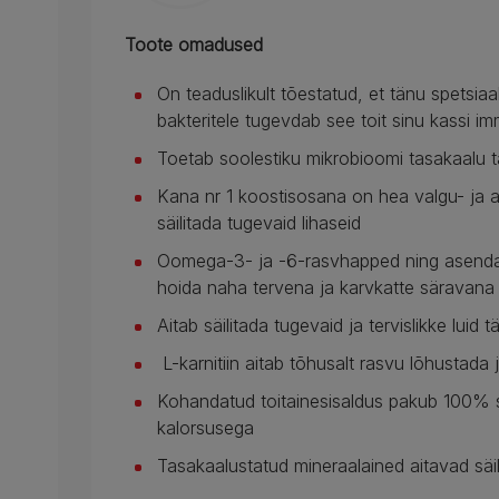
Toote omadused
On teaduslikult tõestatud, et tänu spetsiaa
bakteritele tugevdab see toit sinu kassi 
Toetab soolestiku mikrobioomi tasakaalu tä
Kana nr 1 koostisosana on hea valgu- ja a
säilitada tugevaid lihaseid
Oomega-3- ja -6-rasvhapped ning asendam
hoida naha tervena ja karvkatte säravana
Aitab säilitada tugevaid ja tervislikke luid 
L-karnitiin aitab tõhusalt rasvu lõhustada j
Kohandatud toitainesisaldus pakub 100
kalorsusega
Tasakaalustatud mineraalained aitavad säil