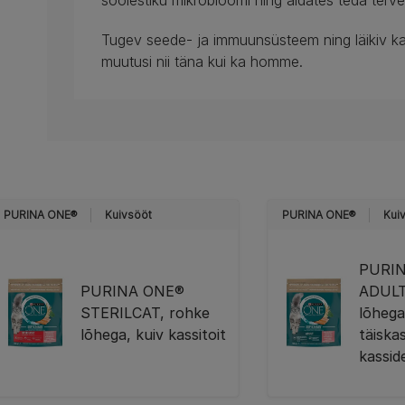
soolestiku mikrobioomi ning aidates teda terv
Tugev seede- ja immuunsüsteem ning läikiv ka
muutusi nii täna kui ka homme.
PURINA ONE®
Kuivsööt
PURINA ONE®
Kui
PURI
PURINA ONE®
ADULT
STERILCAT, rohke
lõhega
lõhega, kuiv kassitoit
täiska
kassid