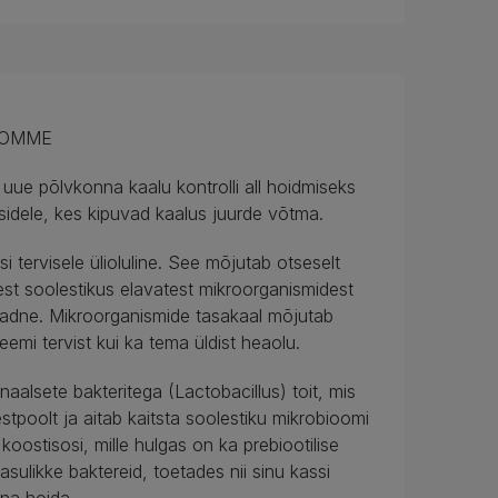
 HOMME
 põlvkonna kaalu kontrolli all hoidmiseks
assidele, kes kipuvad kaalus juurde võtma.
 tervisele ülioluline. See mõjutab otseselt
st soolestikus elavatest mikroorganismidest
aadne. Mikroorganismide tasakaal mõjutab
eemi tervist kui ka tema üldist heaolu.
lsete bakteritega (Lactobacillus) toit, mis
tpoolt ja aitab kaitsta soolestiku mikrobioomi
oostisosi, mille hulgas on ka prebiootilise
asulikke baktereid, toetades nii sinu kassi