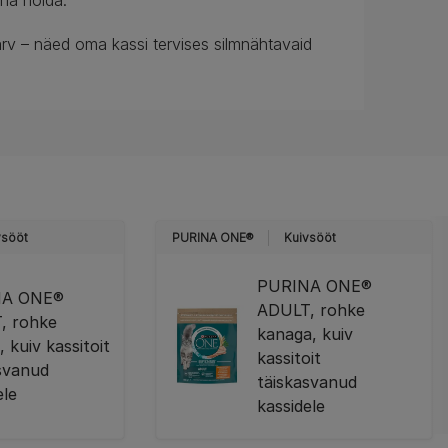
ena hoida.
rv – näed oma kassi tervises silmnähtavaid
vsööt
PURINA ONE®
Kuivsööt
PURINA ONE®
NA ONE®
ADULT, rohke
, rohke
kanaga, kuiv
, kuiv kassitoit
kassitoit
svanud
täiskasvanud
ele
kassidele