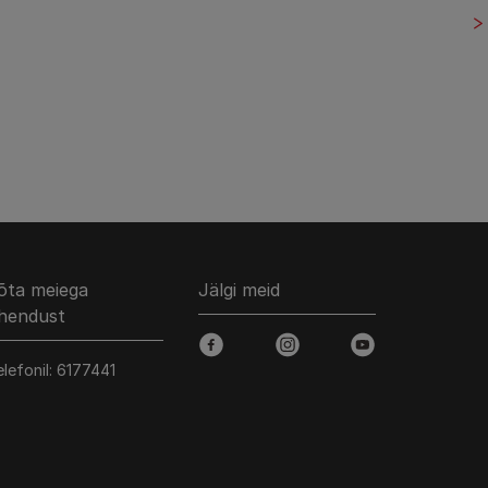
õta meiega
Jälgi meid
hendust
facebook
instagram
youtube
elefonil: 6177441