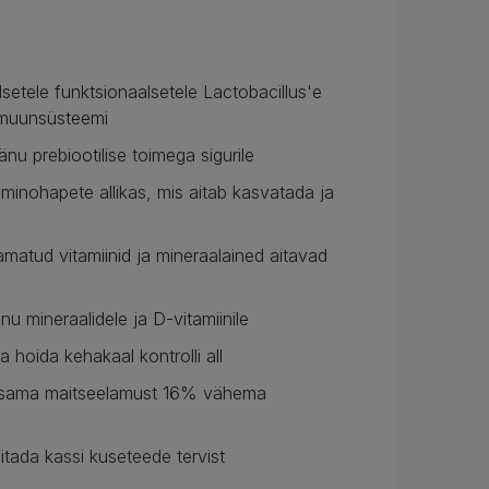
lsetele funktsionaalsetele Lactobacillus'e
immuunsüsteemi
nu prebiootilise toimega sigurile
minohapete allikas, mis aitab kasvatada ja
atud vitamiinid ja mineraalained aitavad
tänu mineraalidele ja D-vitamiinile
a hoida kehakaal kontrolli all
% sama maitseelamust 16% vähema
itada kassi kuseteede tervist