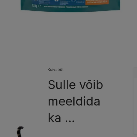
Kuivsööt
Sulle võib
meeldida
ka ...