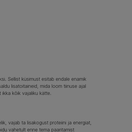
ksi. Sellist küsimust esitab endale enamik
ldu lisatoitaineid, mida loom tiinuse ajal
kka kõik vajaliku kätte.
ik, vajab ta lisakogust proteiini ja energiat,
oidu vahetult enne tema paaritamist