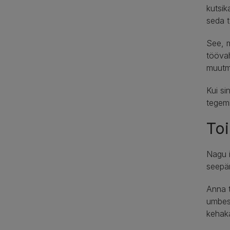
kutsik
seda t
See, m
töövah
muutm
Kui si
tegemi
To
Nagu i
seepär
Anna t
umbes
kehaka