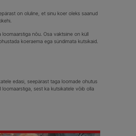
rast on oluline, et sinu koer oleks saanud
ikehi.
ea loomaarstiga nõu. Osa vaktsiine on küll
tte ohustada koeraema ega sündimata kutsikaid.
katele edasi, seepärast taga loomade ohutus
l loomaarstiga, sest ka kutsikatele võib olla