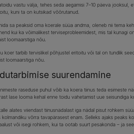
atoidu vastu välja, tehes seda aegamisi 7–10 päeva jooksul, e
oitu, kuni ta on kutsikad võõrutanud.
ida sa peaksid oma koerale süüa andma, oleneb nii tema keha
end kui ka võimalikest terviseprobleemidest, mis tal kunagi 
ist loomaarstiga nõu.
nu koer tarbib tervislikel põhjustel eritoitu või tal on tundlik 
st loomaarstiga nõu.
idutarbimise suurendamine
nimeste raseduse puhul võib ka koera tiinus teda esimeste nä
ast lase looma kehal enne toidu vahetamist uue seisundiga 
alle alates viiendast tiinusnädalast iga nädal pisut rohkem sü
 kolmandiku võrra tavapärasest enam. Selleks ajaks peaks 
alust või isegi rohkem, kui ta ootab suurt pesakonda – ja see