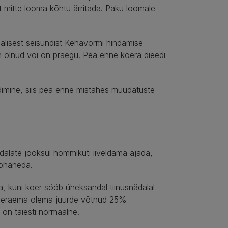
t mitte looma kõhtu ärritada. Paku loomale
lisest seisundist Kehavormi hindamise
on olnud või on praegu. Pea enne koera dieedi
seedimine, siis pea enne mistahes muudatuste
dalate jooksul hommikuti iiveldama ajada,
kohaneda.
üa, kuni koer sööb üheksandal tiinusnädalal
koeraema olema juurde võtnud 25%
 on täiesti normaalne.