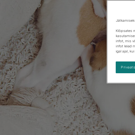
Jätkamisek
Klõpsates n
kasutamisek
infot, mis 
infot leiad 
igal ajal, k
Privaat