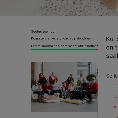
Seotud teemad
Kui 
Koera tervis
Asjatundlik koerahooldus
on t
Lemmiklooma hooldamise artiklid ja nõuanded
saa
Selle
Ül
To
Ve
Li