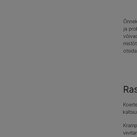
Õnneks
ja pro
võivad
mistõt
otsida
Ra
Koerte
kaltsi
Krampi
viivit