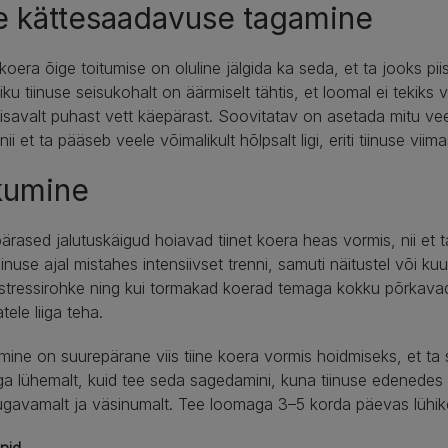
e kättesaadavuse tagamine
koera õige toitumise on oluline jälgida ka seda, et ta jooks piisa
liku tiinuse seisukohalt on äärmiselt tähtis, et loomal ei tekik
piisavalt puhast vett käepärast. Soovitatav on asetada mitu 
nii et ta pääseb veele võimalikult hõlpsalt ligi, eriti tiinuse viim
kumine
ärased jalutuskäigud hoiavad tiinet koera heas vormis, nii et
tiinuse ajal mistahes intensiivset trenni, samuti näitustel või 
stressirohke ning kui tormakad koerad temaga kokku põrkavad v
tele liiga teha.
mine on suurepärane viis tiine koera vormis hoidmiseks, et ta
ga lühemalt, kuid tee seda sagedamini, kuna tiinuse edenede
avamalt ja väsinumalt. Tee loomaga 3–5 korda päevas lühikes
inid