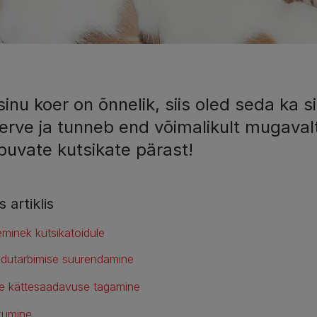
sinu koer on õnnelik, siis oled seda ka s
erve ja tunneb end võimalikult mugavalt
buvate kutsikate pärast!
s artiklis
eminek kutsikatoidule
idutarbimise suurendamine
e kättesaadavuse tagamine
ikumine