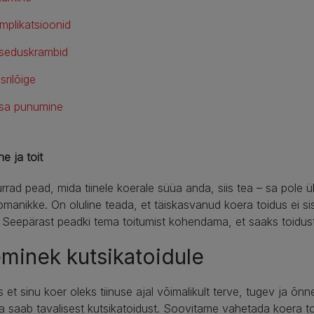
mplikatsioonid
seduskrambid
srilõige
sa punumine
ne ja toit
rrad pead, mida tiinele koerale süüa anda, siis tea – sa pole ü
manikke. On oluline teada, et täiskasvanud koera toidus ei sisa
 Seepärast peadki tema toitumist kohendama, et saaks toidust i
minek kutsikatoidule
s et sinu koer oleks tiinuse ajal võimalikult terve, tugev ja õnnel
a saab tavalisest kutsikatoidust. Soovitame vahetada koera t