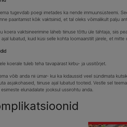
 ema tugevdab poegi imetades ka nende immuunsüsteemi. Seepä
nne paaritamist kõik vaktsiinid, et tal oleks võimalikult palju ant
nu koera vaktsineerimine läheb tiinuse tõttu üle tähtaja, siis p
e ajal lubatud, kuid küsi selle kohta loomaarstilt järele, et mi
idid
nele koerale tuleb teha tavapärast kirbu- ja ussitõrjet.
ma võib anda nii ümar- kui ka kidaussid veel sündimata kutsi
uta asjakohaseid, tiinuse ajal lubatud tooteid. Vestle sel teema
k esimeste elunädalate jooksul ussirohtu anda.
mplikatsioonid