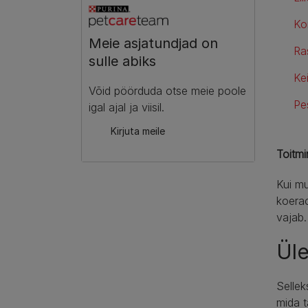
Ko
Meie asjatundjad on
Ra
sulle abiks​
Kei
Võid pöörduda otse meie poole
Pe
igal ajal ja viisil.​
Kirjuta meile​
Toitmi
Kui mu
koerao
vajab.
Üle
Sellek
mida t