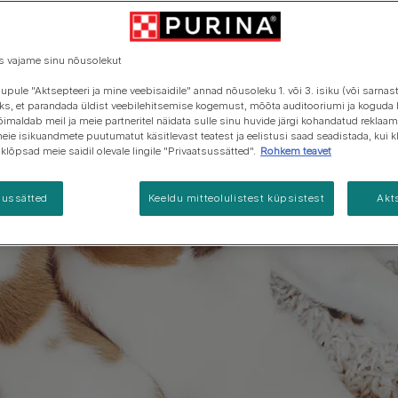
Vaata kõiki
Vaata kõiki
tootemarke
tootemarke
s vajame sinu nõusolekut
upule "Aktsepteeri ja mine veebisaidile" annad nõusoleku 1. või 3. isiku (või sarnas
s, et parandada üldist veebilehitsemise kogemust, mõõta auditooriumi ja koguda 
võimaldab meil ja meie partneritel näidata sulle sinu huvide järgi kohandatud rekla
meie isikuandmete puutumatut käsitlevast teatest ja eelistusi saad seadistada, kui k
ui klõpsad meie saidil olevale lingile "Privaatsussätted".
Rohkem teavet
sussätted
Keeldu mitteolulistest küpsistest
Akt