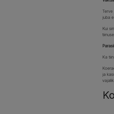
Terve
juba e
Kui si
tiinus
Parasi
Ka tii
Koerae
ja kas
vajali
Ko