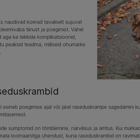
 naudivad koerad tavaliselt sujuvat
bleemivaba tiinust ja poegimist. Vahel
 aga ka tekkida komplikatsioonid,
tu peaksid teadma, milliseid ohumärke
.
seduskrambid
l esineb poegimise ajal või järel raseduskrampe sagedamini ku
umitasemest.
de sümptomid on tõmblemine, närvilisus ja ärritus. Kui märkad 
amata loomaarstiga ühendust, kuna raseduskrambid on ravimata 