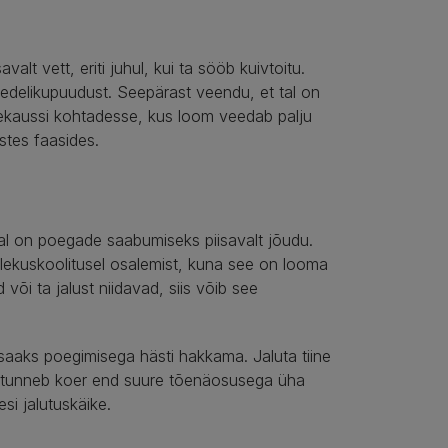
valt vett, eriti juhul, kui ta sööb kuivtoitu.
s vedelikupuudust. Seepärast veendu, et tal on
veekaussi kohtadesse, kus loom veedab palju
astes faasides.
 tal on poegade saabumiseks piisavalt jõudu.
kuulekuskoolitusel osalemist, kuna see on looma
õi ta jalust niidavad, siis võib see
 saaks poegimisega hästi hakkama. Jaluta tiine
s tunneb koer end suure tõenäosusega üha
i jalutuskäike.