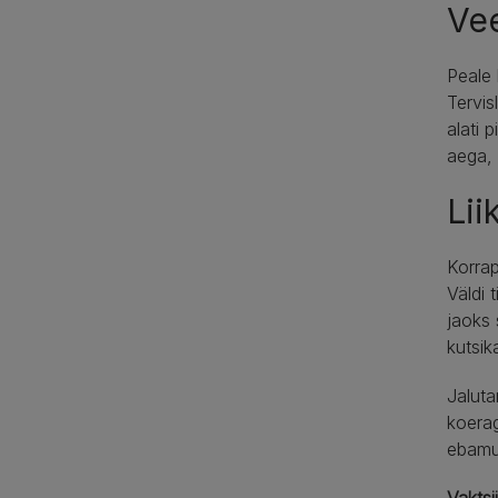
Ve
Peale 
Tervis
alati 
aega, 
Lii
Korrap
Väldi 
jaoks 
kutsika
Jaluta
koera
ebamug
Vaktsi