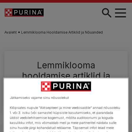
Liigu edasi põhisisu juurde
Avaleht
Lemmiklooma Hooldamise Artiklid ja Nõuanded
Lemmiklooma
hooldamise artiklid ja
nõuanded
Jätkamiseks vajame sinu nõusolekut
Klõpsates nupule "Aktsepteeri ja mine veebisaidile" annad nõusoleku
1. või 3. isiku (või sarnaste) küpsiste kasutamiseks, et parandada
üldist veebilehitsemise kogemust, mõõta auditooriumi ja koguda
kasulikku infot, mis võimaldab meil ja meie partneritel näidata sulle
sinu huvide järgi kohandatud reklaame. Täpsemat infot leiad meie