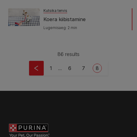
Kutsika tervis
Koera kiibistamine
Lugemisaeg: 2 min
86 results
Pagination
Esimene leht
Lehekülg
Lehekülg
Eesolev leht
1
…
6
7
8