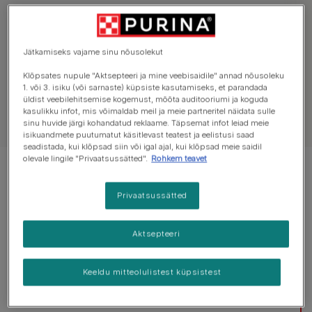
Tutvu lemmikloomahooldusega
Jätkamiseks vajame sinu nõusolekut
Koera hooldamine
Kassi hooldamine
Klõpsates nupule "Aktsepteeri ja mine veebisaidile" annad nõusoleku
1. või 3. isiku (või sarnaste) küpsiste kasutamiseks, et parandada
üldist veebilehitsemise kogemust, mõõta auditooriumi ja koguda
kasulikku infot, mis võimaldab meil ja meie partneritel näidata sulle
sinu huvide järgi kohandatud reklaame. Täpsemat infot leiad meie
isikuandmete puutumatut käsitlevast teatest ja eelistusi saad
seadistada, kui klõpsad siin või igal ajal, kui klõpsad meie saidil
olevale lingile "Privaatsussätted".
Rohkem teavet
Näitan 12 artiklit 86-st
Privaatsussätted
Populaarsed artiklid
Aktsepteeri
Koeraparasiidid
Keeldu mitteolulistest küpsistest
Puugid koeral: kuidas puuki ära
tunda ja eemaldada