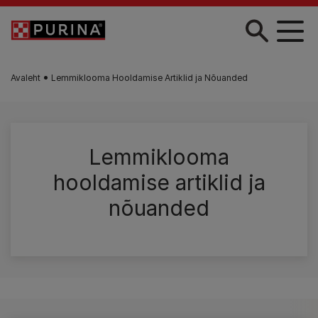
Liigu edasi põhisisu juurde
Avaleht
Lemmiklooma Hooldamise Artiklid ja Nõuanded
Lemmiklooma
hooldamise artiklid ja
nõuanded