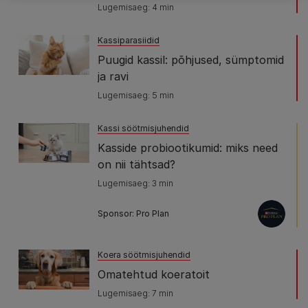
Lugemisaeg: 4 min
Kassiparasiidid
Puugid kassil: põhjused, sümptomid
ja ravi
Lugemisaeg: 5 min
Kassi söötmisjuhendid
Kasside probiootikumid: miks need
on nii tähtsad?
Lugemisaeg: 3 min
Sponsor: Pro Plan
Koera söötmisjuhendid
Omatehtud koeratoit
Lugemisaeg: 7 min